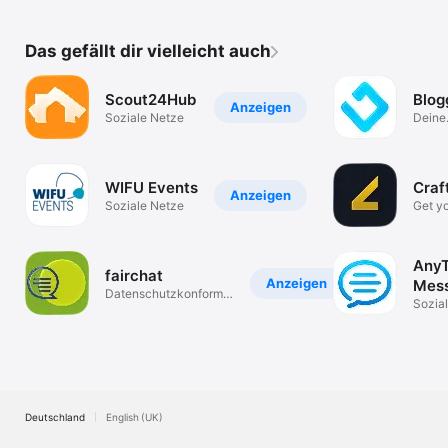
Das gefällt dir vielleicht auch
Scout24Hub
Blog
Anzeigen
Soziale Netze
Deine
Verbi
Celebr
WIFU Events
Craf
Anzeigen
Soziale Netze
Get yo
constr
AnyT
fairchat
Anzeigen
Mes
Datenschutzkonformer
Sozia
Messenger
Deutschland
English (UK)