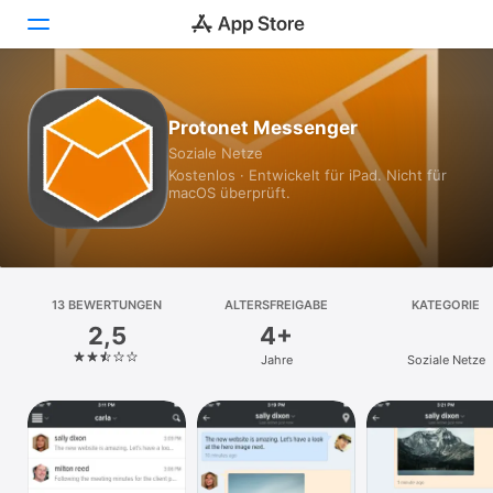
Heute
Protonet Messenger
Soziale Netze
Spiele
Kostenlos · Entwickelt für iPad. Nicht für
macOS überprüft.
Apps
Arcade
Suchen
13 BEWERTUNGEN
ALTERSFREIGABE
KATEGORIE
2,5
4+
Plattform
Jahre
Soziale Netze
iPhone
iPad
Mac
Vision