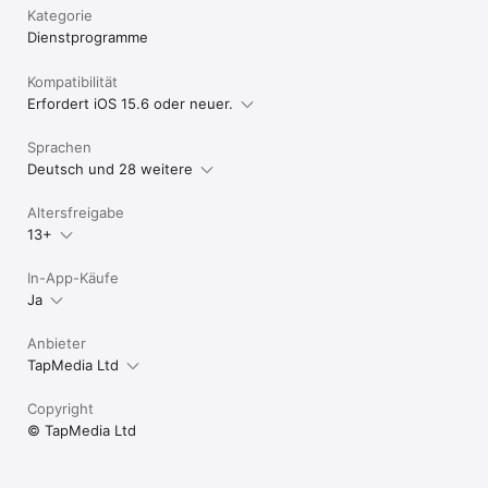
Privacy Policy: http://tapmedia.co.uk/privacy.htm

Kategorie
Terms of Use: http://tapmedia.co.uk/terms.htm
Dienst­programme
Kompatibilität
Erfordert iOS 15.6 oder neuer.
Sprachen
Deutsch und 28 weitere
Altersfreigabe
13+
In-App-Käufe
Ja
Anbieter
TapMedia Ltd
Copyright
© TapMedia Ltd