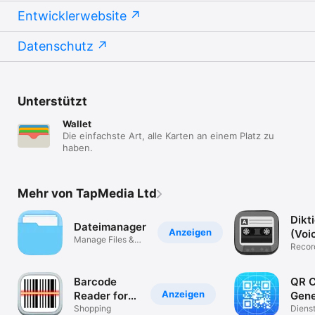
Entwicklerwebsite
Datenschutz
Unterstützt
Wallet
Die einfachste Art, alle Karten an einem Platz zu
haben.
Mehr von TapMedia Ltd
Dikt
Dateimanager
Anzeigen
(Voi
Manage Files &
Reco
Record
Documents
& Tran
Barcode
QR 
Anzeigen
Reader for
Gene
iPhone
Shopping
Crea
Dienst