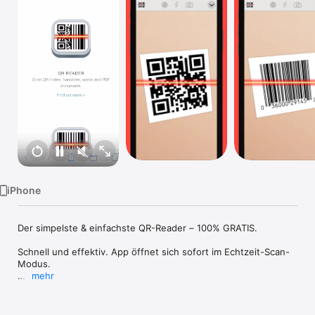
Watch
TV
iPhone
Der simpelste & einfachste QR-Reader – 100% GRATIS. 

Schnell und effektiv. App öffnet sich sofort im Echtzeit-Scan-
Modus. 

mehr
FUNKTIONEN 

- Scannen Sie mit autom. Erkennung. Einfach an den Code 
halten. 
