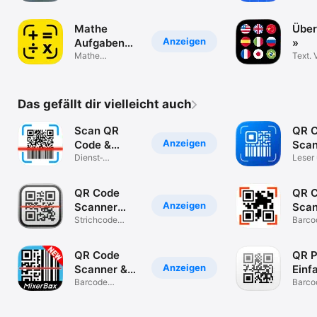
progr
Mathe
Über
Anzeigen
Aufgaben
»
Lösen
Mathe
Text. 
Lösungen
Came
Scanner
Transl
Das gefällt dir vielleicht auch
Scan QR
QR 
Anzeigen
Code &
Scan
Barcode
Dienst­
· Ba
Leser
programme
Genera
iPhon
QR Code
QR 
Anzeigen
Scanner
Scan
Scan Bar
Strichcode
Gene
Barco
Reader
und -E
Codes
QR Code
QR P
Anzeigen
Scanner &
Einf
Barcode
Barcode
QR S
Barco
Scanner/QR
Gener
Read
Code Reader