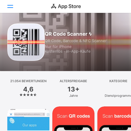
Heute
QR Code Scanner ϟ
QR Code, Barcode & NFC Scanner
Spiele
Nur für iPhone
Kostenlos · In-App-Käufe
Apps
Arcade
Suchen
21.054 BEWERTUNGEN
ALTERSFREIGABE
KATEGORIE
4,6
13+
Plattform
Jahre
Dienst­programm
iPhone
iPad
Mac
Vision