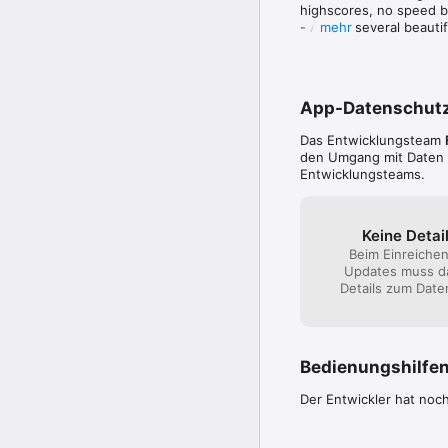
highscores, no speed bo
- Added several beautif
mehr
- Added 3D Touch suppo
- Bug fixes and optimiz
App-Datenschut
Das Entwicklungsteam
den Umgang mit Daten be
Entwicklungsteams.
Keine Detail
Beim Einreiche
Updates muss d
Details zum Daten
Bedienungshilfe
Der Entwickler hat noc