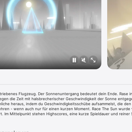
etriebenes Flugzeug. Der Sonnenuntergang bedeutet dein Ende. Rase in
gen die Zeit mit halsbrecherischer Geschwindigkeit der Sonne entgege
liche heraus, indem du Geschwindigkeitsschübe aufsammelst, die den 
ren - wenn auch nur für einen kurzen Moment. Race The Sun wurde v
rt. Im Mittelpunkt stehen Highscores, eine kurze Spieldauer und reiner 
reibender Spannung. Die Regeln sind einfach: verursache keinen 
 Licht und werde nicht langsamer!