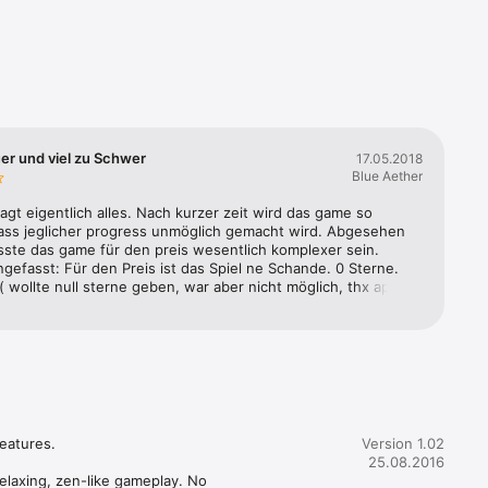
uer und viel zu Schwer
17.05.2018
Blue Aether
sagt eigentlich alles. Nach kurzer zeit wird das game so 
ass jeglicher progress unmöglich gemacht wird. Abgesehen 
ste das game für den preis wesentlich komplexer sein. 
efasst: Für den Preis ist das Spiel ne Schande. 0 Sterne. 
 wollte null sterne geben, war aber nicht möglich, thx app 
freedom of speech :* )
atures.

Version 1.02
25.08.2016
laxing, zen-like gameplay. No 