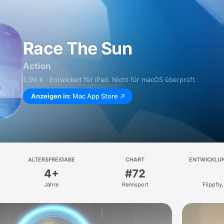
Race The Sun
Action
5,99 € · Entwickelt für iPad. Nicht für macOS überprüft.
Anzeigen in:
Mac App Store
ALTERSFREIGABE
CHART
ENTWICKLU
4+
#72
Jahre
Rennsport
Flippfly