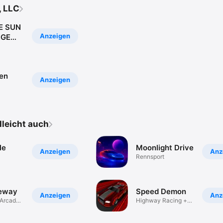
, LLC
E SUN
Anzeigen
NGE
en
Anzeigen
elleicht auch
le
Moonlight Drive
Anzeigen
Anz
Rennsport
eeway
Speed Demon
Anzeigen
Anz
 Arcade-
Highway Racing +
Crazy Crashes