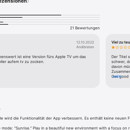
ezensionen
21 Bewertungen
Viel zu te
12.10.2022
Andibratan
henswert ist eine Version fürs Apple TV um das 
Der Titel 
ller aufem tv zu zocken.
schwer, d
davon müs
Zusammeng
Get good (
mehr
store for 
 wird die Funktionalität der App verbessern. Es enthält keine neuen Fe
ode: "Sunrise." Play in a beautiful new environment with a focus on re