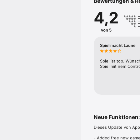
Bewertungen & R
4,2
von 5
Spiel macht Laune
Spiel ist top. Wünsc
Spiel mit nem Contro
Neue Funktionen
Dieses Update von Apple
- Added free new game m