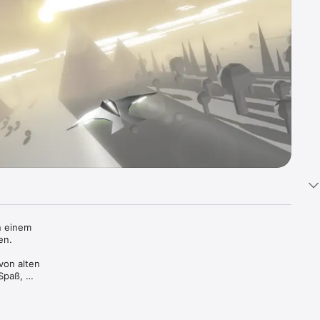
 einem 
n. 
on alten 
Spaß, 