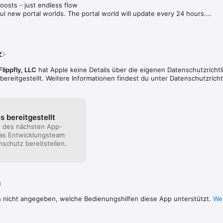
osts - just endless flow

ul new portal worlds. The portal world will update every 24 hours.

rt for newer iOS devices.

ations
z
Flippfly, LLC
hat Apple keine Details über die eigenen Datenschutzrichtl
reitgestellt. Weitere Informationen findest du unter Datenschutzricht
s bereitgestellt
n des nächsten App-
as Entwicklungsteam
schutz bereitstellen.
n
h nicht angegeben, welche Bedienungshilfen diese App unterstützt.
Wei