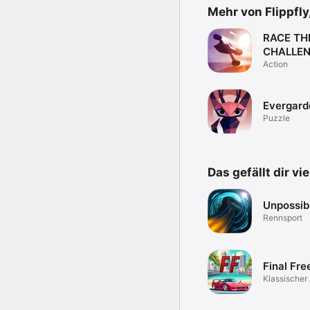
Mehr von Flippfly
RACE TH
CHALLE
EDITION
Action
Evergard
Puzzle
Das gefällt dir vi
Unpossib
Rennsport
Final Fr
Klassischer
Racer