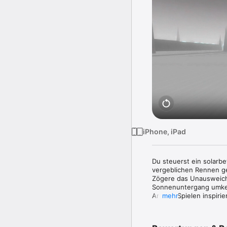
iPhone, iPad
Du steuerst ein solarb
vergeblichen Rennen ge
Zögere das Unausweich
Sonnenuntergang umkeh
Arcade-Spielen inspirie
mehr
gemischt mit nervenauf
Zusammenstoß, bleib im