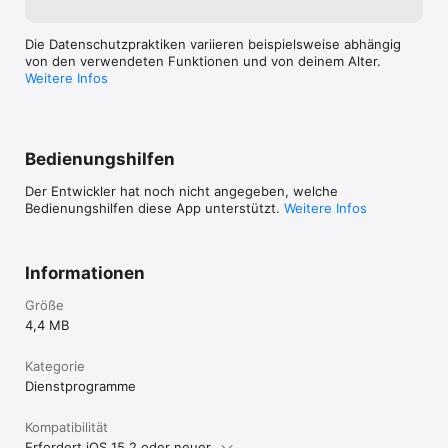
Diese App wurde hauptsächlich für meine eigenen 
Bedürfnisse zugeschnitten. Ich bin ein Experte 
Signalverarbeitung und Sie können andere Audio-
Die Datenschutzpraktiken variieren beispielsweise abhängig
Anwendungen von mir im AppStore finden.

von den verwendeten Funktionen und von deinem Alter.
Weitere Infos
Ein Kommentar, Feedback? Es gibt ein Blog.
Bedienungshilfen
Der Entwickler hat noch nicht angegeben, welche
Bedienungshilfen diese App unterstützt.
Weitere Infos
Informationen
Größe
4,4 MB
Kategorie
Dienst­programme
Kompatibilität
Erfordert iOS 15.2 oder neuer.