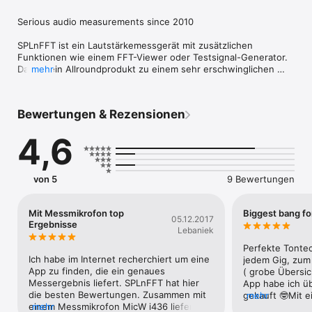
Serious audio measurements since 2010

SPLnFFT ist ein Lautstärkemessgerät mit zusätzlichen 
Funktionen wie einem FFT-Viewer oder Testsignal-Generator. 
Das ist ein Allroundprodukt zu einem sehr erschwinglichen 
mehr
Preis.

Sie benötigen unbedingt ein Mikrofon mit dieser App, 
entweder das integrierte (iPhone/iPad) oder das externe (iPod 
Bewertungen & Rezensionen
2. Generation).

4,6
Top Digitalanzeige für die Messung der Schallleistungspegel 
im Langsam-Modus (gemittelt über 1s). Zentrale analoge 
Anzeige für Schnell-Modus (gemittelt über 1:8 s). Peak-Wert 
wird angezeigt, bis Sie den Touchscreen zu berühren.

von 5
9 Bewertungen
Ein richtiges Lautstärkemessgerät schlägt einige 
Gewichtungen. Sie können Gewichtungen A, B oder C wählen 
(Suche nach "A-Bewertung" auf "Wikipedia" für weitere 
Mit Messmikrofon top
Biggest bang fo
05.12.2017
Informationen).

Ergebnisse
Lebaniek
Die Ansicht unten ist ein Echtzeit-FFT. Sie werden bemerken, 
dass die vorherrschende und die nächstschwächere Frequenz 
Perfekte Tontec
hervorgehoben sind. Diese Frequenzen und ihre relative 
Ich habe im Internet recherchiert um eine 
jedem Gig, zum 
Stärke sind auf der rechten Seite angezeigt.

App zu finden, die ein genaues 
( grobe Übersic
Die grüne Linie ist das Ergebnis einer Echtzeit FFT mit 1024 
Messergebnis liefert. SPLnFFT hat hier 
App habe ich üb
Punkten. Die lila Linie ist die gemittelte FFT ("alpha ,1-alpha" 
die besten Bewertungen. Zusammen mit 
gekauft 🤓Mit e
mehr
auf Stärke jede Frequenz getan). Die blaue Line ist eine Kopie 
einem Messmikrofon MicW i436 liefert 
mehr
wie dem MicW i