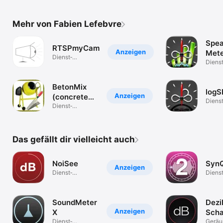
Mehr von Fabien Lefebvre
Spea
RTSPmyCam
Anzeigen
Met
Dienst­
Dienst
programme
progr
BetonMix
logS
Anzeigen
(concrete
Dienst
calculator)
Dienst­
progr
programme
Das gefällt dir vielleicht auch
NoiSee
Syn
Anzeigen
Dienst­
Dienst
programme
progr
SoundMeter
Dezib
Anzeigen
X
Scha
Dienst­
Geräu