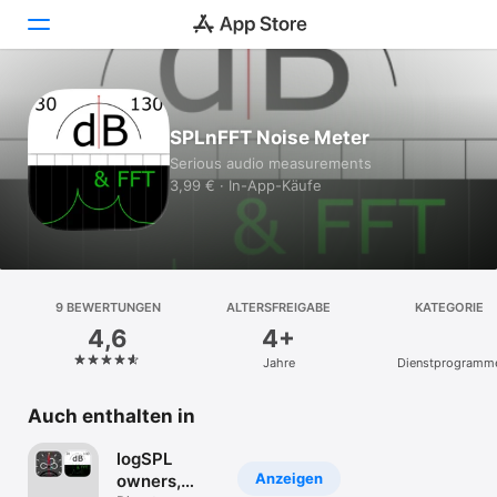
Heute
SPLnFFT Noise Meter
Spiele
Serious audio measurements
3,99 € · In-App-Käufe
Apps
Arcade
Suchen
9 BEWERTUNGEN
ALTERSFREIGABE
KATEGORIE
4,6
4+
Plattform
Jahre
Dienst­programm
iPhone
iPad
Auch enthalten in
Mac
logSPL
Vision
Anzeigen
owners,