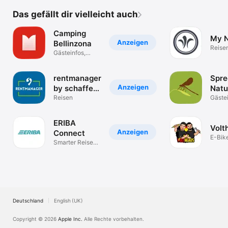
Das gefällt dir vielleicht auch
Camping
My N
Anzeigen
Bellinzona
Reise
Gästeinfos,
Angebote, Tipps
rentmanager
Spre
Anzeigen
by schaffer-
Natu
mobil
Reisen
Cam
Gästei
Angeb
ERIBA
Volt
Anzeigen
Connect
E-Bike
Smarter Reisen
Mobili
mit ERIBA
Cross
Deutschland
English (UK)
Copyright © 2026
Apple Inc.
Alle Rechte vorbehalten.