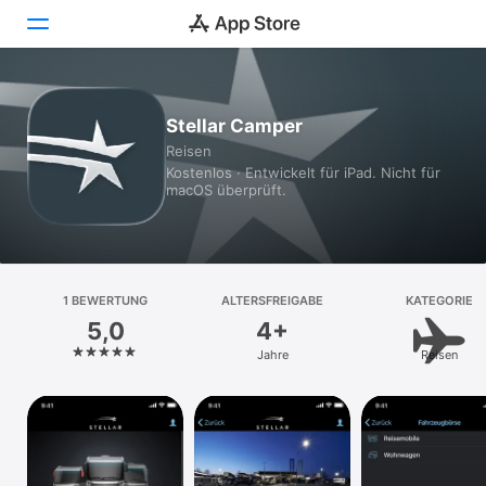
Heute
Stellar Camper
Reisen
Spiele
Kostenlos · Entwickelt für iPad. Nicht für
macOS überprüft.
Apps
Arcade
Suchen
1 BEWERTUNG
ALTERSFREIGABE
KATEGORIE
5,0
4+
Plattform
Jahre
Reisen
iPhone
iPad
Mac
Vision