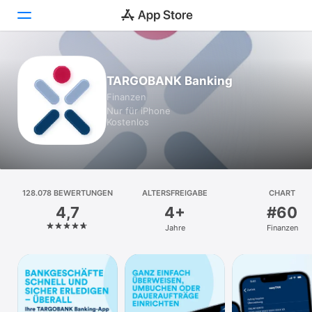
Heute
TARGOBANK Banking
Finanzen
Spiele
Nur für iPhone
Kostenlos
Apps
Arcade
Suchen
128.078 BEWERTUNGEN
ALTERSFREIGABE
CHART
4,7
4+
#60
Plattform
Jahre
Finanzen
iPhone
iPad
Mac
Vision