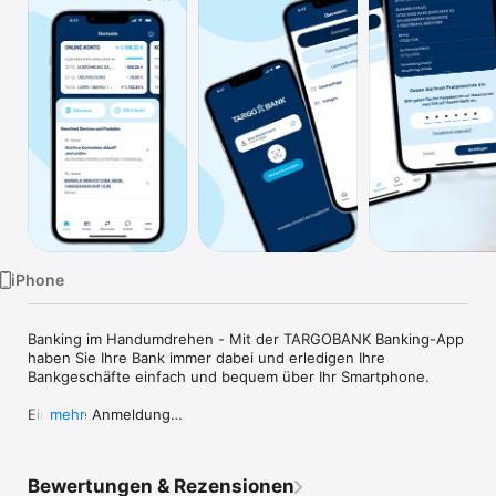
Watch
TV
iPhone
Banking im Handumdrehen - Mit der TARGOBANK Banking-App 
haben Sie Ihre Bank immer dabei und erledigen Ihre 
Bankgeschäfte einfach und bequem über Ihr Smartphone.

Einfache Anmeldung

mehr
Wenn Sie bereits einen Zugang zum TARGOBANK Online-
Banking haben, dann sind Sie sofort startklar. In der Banking-
App gelten nämlich dieselben Zugangsdaten.

Bewertungen & Rezensionen
Wenn Sie noch keine Zugangsdaten haben, registrieren Sie 