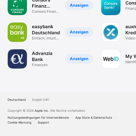
Cons
Anzeigen
Finanz
Finan
Mobile
Consors Finanz
BNP Paribas
Banking
easybank
aux
Anzeigen
Deutschland
Kred
Einfach, intuitiv,
Video
zuverlässig
Kredi
Advanzia
My 
Anzeigen
Bank
Identi
Finanzen
Unters
Deutschland
English (UK)
Copyright © 2026
Apple Inc.
Alle Rechte vorbehalten.
Nutzungsbedingungen für Internetdienste
App Store & Datenschutz
Cookie-Warnung
Support