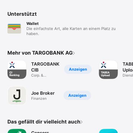
Unterstützt
Wallet
Die einfachste Art, alle Karten an einem Platz zu
haben.
Mehr von TARGOBANK AG
TARGOBANK
TAB
Anzeigen
CIB
Uplo
Corp. &
Dienst
Institutional
progr
Banking
Joe Broker
Anzeigen
Finanzen
Das gefällt dir vielleicht auch
Consors