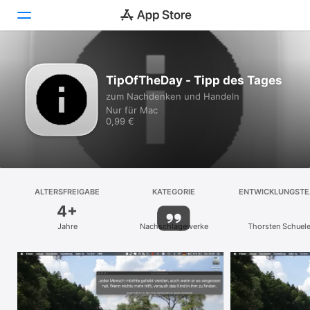
Entdecken
TipOfTheDay - Tipp des Tages
zum Nachdenken und Handeln
Arcade
Nur für Mac
0,99 €
Erstellen
Arbeiten
Spielen
ALTERSFREIGABE
KATEGORIE
ENTWICKLUNGST
4+
Entwickeln
Jahre
Nachschlagewerke
Thorsten Schuele
Kategorien
Suchen
Plattform