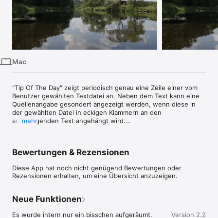
iPhone
iPad
Mac
Vision
Mac
Watch
TV
"Tip Of The Day" zeigt periodisch genau eine Zeile einer vom 
Benutzer gewählten Textdatei an. Neben dem Text kann eine 
Quellenangabe gesondert angezeigt werden, wenn diese in 
der gewählten Datei in eckigen Klammern an den 
anzuzeigenden Text angehängt wird.

mehr
Mit den Pfeiltasten kann jederzeit zum nächsten oder 
vorherigen Text gewechselt werden.

Bewertungen & Rezensionen
Sowohl das Zeitintervall als auch die Liste mit den Texten kann 
Diese App hat noch nicht genügend Bewertungen oder
jederzeit konfiguriert bzw. ausgetauscht werden. 

Rezensionen erhalten, um eine Übersicht anzuzeigen.
Ohne Individualisierung zeigt "Tip Of The Day" 
zusammengestellte Aussagen aus den Büchern "Die Kunst des 
Neue Funktionen
klaren Denkens", "Die Kunst des klugen Handelns" und "Gute 
Vorsätze für die Restlaufzeit" an.
Es wurde intern nur ein bisschen aufgeräumt.
Version 2.2