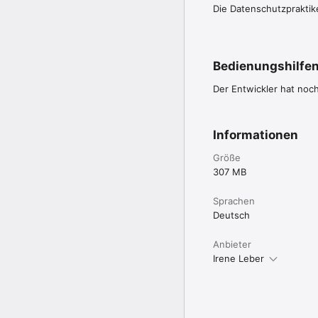
Die Datenschutzpraktik
derjenigen Probanden z
leicht durchzuführen, w
• Nutzen Sie die App T
gesprochen.

•  Die restlichen Texte 
Bedienungshilfe
• In den Protokollen we
Fähigkeiten des Sprac
Der Entwickler hat noc
Informationen
Größe
307 MB
Sprachen
Deutsch
Anbieter
Irene Leber