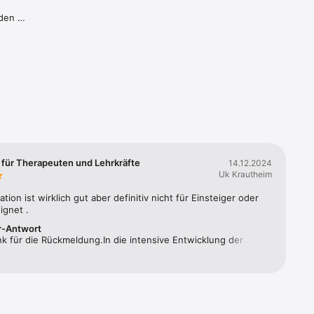
den 
 Profil 
rden:  

 für Therapeuten und Lehrkräfte
14.12.2024
Uk Krautheim
sche 
ion ist wirklich gut aber definitiv nicht für Einsteiger oder 
ng 
ignet .
r-Antwort
k für die Rückmeldung.In die intensive Entwicklung der 
d Sprachverständnis-Bereiche, die Produktion der 
 
onen und Tonaufnahmen, Tests mit einer großen Anzahl an 
 
nen und Probanden und die Programmierung der App fließt 
 als auf anhieb ersichtlich ist. Wir treiben die Entwicklung von 
zur 
und neuer Überprüfungssprachen mit großer Sorgfalt voran, 
en Support-Anfragen und passen den gesamten 