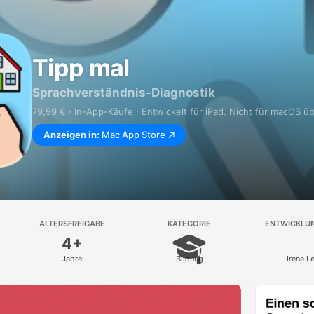
Tipp mal
Sprachverständnis-Diagnostik
79,99 € · In-App-Käufe · Entwickelt für iPad. Nicht für macOS üb
Anzeigen in:
Mac App Store
ALTERSFREIGABE
KATEGORIE
ENTWICKLU
4+
Jahre
Bildung
Irene L