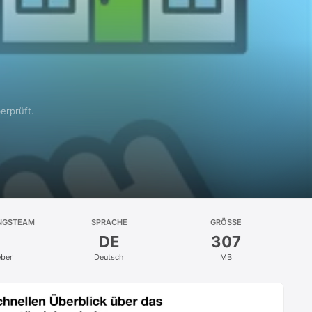
erprüft.
NGSTEAM
SPRACHE
GRÖSSE
DE
307
eber
Deutsch
MB