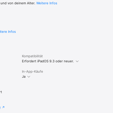
 und von deinem Alter.
Weitere Infos
lich und 
ch 
Die 
tere Infos
Kompatibilität
Erfordert iPadOS 9.3 oder neuer.
In-App-Käufe
Ja
rt
z