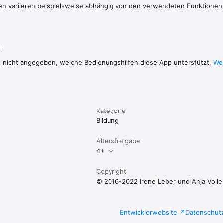
en variieren beispielsweise abhängig von den verwendeten Funktionen
u überprüfen, deren Muttersprache Englisch ist. Dies ist auch dann mög
enn Sie selbst kein Englisch beherrschen.

ipp mal wie gewohnt, lediglich die Überprüfungsfragen werden in Englis
der App bleiben in Deutsch.

n
rden die Fragen in Englisch (mit Deutscher Übersetzung) festgehalten. 
hverständnisses werden in Deutsch beschrieben.
h nicht angegeben, welche Bedienungshilfen diese App unterstützt.
Wei
Kategorie
Bildung
Altersfreigabe
4+
Copyright
© 2016-2022 Irene Leber und Anja Volle
Entwicklerwebsite
Datenschut