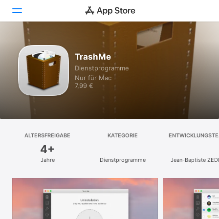
Entdecken
TrashMe
Dienst­programme
Arcade
Nur für Mac
7,99 €
Erstellen
Arbeiten
Spielen
ALTERSFREIGABE
KATEGORIE
ENTWICKLUNGST
4+
Entwickeln
Jahre
Dienst­programme
Jean-Baptiste ZE
Kategorien
Suchen
Plattform