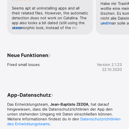
- Aufsuchen und Löschen von zugehörigen Dateien

Habe mir Trash
- Schutz von Programmen, die nicht gelöscht werden sollen

Seems apt at uninstalling apps and all 
wollte eine mei
- Automatische Erkennung, dass ein Programm in den 
their related files. However, the automatic 
löschen. Es kom
Papierkorb gelegt wurde, und Löschen der zugehörigen 
detection does not work on Catalina. The 
nicht alle Date
Dateien

app also looks a bit dated (still using the 
und man solle a
mehr
skeumorphic look, instead of the more 
mehr
klicken. Darauf
*** Werkzeuge ***

modern look of Mac apps) and has no 
verlinkt, wo ein
dark mode.
runtergeladen w
- Verwalten von Favoriten und sichere Speicherung von 
Problem löst. D
Registrierdaten

lade NICHTS aus
- Löschen von macOS Cache-Dateien. Manchmal können so 
einer gekauften
Neue Funktionen
Probleme gelöst und Speicherplatz freigegeben werden

habe ich sofort
- Erzwungenes Leeren des Papierkorbs, wenn es Dateien 
knapp Euro 7,00
Fixed small issues
Version 2.1.23
gibt, die nicht mit dem Finder gelöscht werden können

22.10.2020
- Löschen von einzelnen Dateien im Papierkorb statt des 
gesamten Papierkorbes  

Standard/admin account may be necessary to delete some 
files (check the Support / FAQ section on our website to get 
App-Datenschutz
more information and find a solution).
Das Entwicklungsteam,
Jean-Baptiste ZEDDA
, hat darauf
hingewiesen, dass die Datenschutz­richtlinien der App den
unten stehenden Umgang mit Daten einschließen können.
Weitere Informationen findest du in den
Datenschutzrichtlinien
des Entwicklungsteams
.