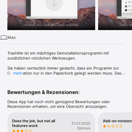
iPhone
iPad
Mac
Vision
Mac
Watch
TV
TrashMe ist ein mächtiges Deinstallationsprogramm mit 
zusätzlichen nützlichen Werkzeugen.

Sie haben vermutlich immer gedacht, dass ein Programm zur 
Deinstallation nur in den Papierkorb gelegt werden muss. Das 
mehr
ist nicht die ganze Wahrheit, da auf diese Art und Weise viele 
von dem Programm angelegte Dateien (temporäre Dateien, 
Cache-Dateien, Einstellungen, ...) zurückbleiben können. Mit 
Bewertungen & Rezensionen
TrashMe können Sie auch diese Dateien identifizieren und 
entfernen.

Diese App hat noch nicht genügend Bewertungen oder
Rezensionen erhalten, um eine Übersicht anzuzeigen.
*** Merkmale ***

Does the job, but not all
Add-on notwen
- Einfaches Löschen von Programmen, Widgets, Puglins und 
31.03.2020
features work
Systemeinstellungen

Eproxus