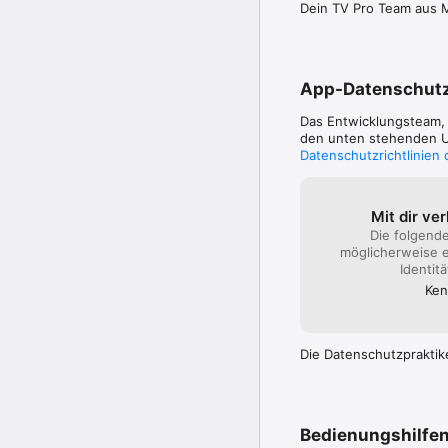
Dein TV Pro Team aus
http://www.tvproapp.de
App-Datenschut
Das Entwicklungsteam
den unten stehenden Um
Datenschutzrichtlinien
Mit dir ve
Die folgend
möglicherweise e
Identit
Ke
Die Datenschutzpraktik
Bedienungshilfe