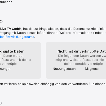
 München
/rechtliches/
z
,
Live TV GmbH
, hat darauf hingewiesen, dass die Datenschutz­richtlinie
gang mit Daten einschließen können. Weitere Informationen findest d
 des Entwicklungsteams
.
rknüpfte Daten
Nicht mit dir verknüpfte Da
en Daten werden
Die folgenden Daten werden zw
rfasst und mit deiner
möglicherweise erfasst, aber nich
ät verknüpft:
deiner Identität verknüpft:
nnungen
Nutzungs­daten
Diagnose
en variieren beispielsweise abhängig von den verwendeten Funktionen
n