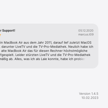
r Support!
05.12.2020
marcus.t09
in MacBook Air aus dem Jahr 2011, darauf lief zuletzt MacOS 
ängerung 
, darunter LiveTV und die TV-Pro-Mediathek. Neulich habe ich 
s alte MacBook Air das für diesen Rechner höchstmögliche 
fgespielt. Leider stürzten LiveTV und die TV-Pro-Mediathek 
f die 
äßig ab. Alles, was ich als Laie konnte, habe ich probiert. 
 genutzt. Es war nur zeitraubend. Dann habe ich den 
icht, den Apple ja jedesmal ausgibt, mit den Kenndaten 
chners an die Support-Adresse von LiveTV geschickt. Hier 
 geholfen. Und zwar ohne daß ich überhaupt nachfragen 
Pad, Mac, 
erst kam eine email mit dem Hinweis, daß man sich kümmern 
ge später eine nächste mit einem Terminalbefehl. Habe diese 
as Terminal eingegeben - und es hat geklappt: LiveTV und die 
 lassen sich nun problemlos öffnen. DAS IST SERVICE! 
Version 1.4.5
ank an Adam und alle, die die Lösung für mich erarbeitet 
10.02.2023
rcus Trosin