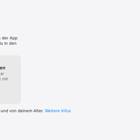
n der App
u in den
ten
ar
t mit
 und von deinem Alter.
Weitere Infos