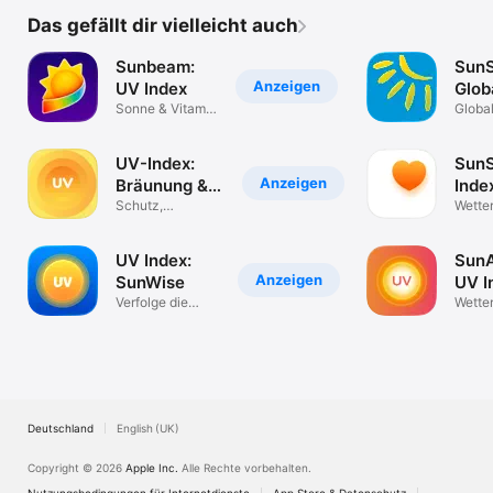
Das gefällt dir vielleicht auch
Sunbeam:
Sun
Anzeigen
UV Index
Glob
Sonne & Vitamin
Globa
D überwachen
sun sa
UV-Index:
SunS
Anzeigen
Bräunung &
Inde
Sonne
Schutz,
Tann
Wette
Lichtschutzfaktor
UV Index:
Sun
Anzeigen
SunWise
UV I
Verfolge die
Tann
Wette
Sonnenstrahlung
Deutschland
English (UK)
Copyright © 2026
Apple Inc.
Alle Rechte vorbehalten.