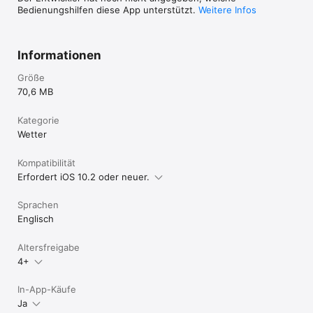
www.twitter.com/uvimate

Bedienungshilfen diese App unterstützt.
Weitere Infos
Weather data provided by OpenWeatherMap

UV Index API provided by UVIMate Project: 
https://uvimate.herokuapp.com

Informationen
Read more about our privacy policy here: 
Größe
https://uvimate.herokuapp.com/privacypolicy.htm

70,6 MB
============================================
Kategorie
===========

DOWNLOAD UVI MATE FREE TODAY & STAY SAFE IN THE SUN! 

Wetter
============================================
===========
Kompatibilität
Erfordert iOS 10.2 oder neuer.
Sprachen
Englisch
Altersfreigabe
4+
In-App-Käufe
Ja