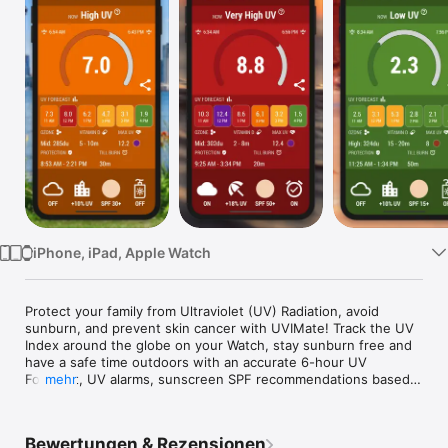
Watch
TV
iPhone, iPad, Apple Watch
Protect your family from Ultraviolet (UV) Radiation, avoid 
sunburn, and prevent skin cancer with UVIMate! Track the UV 
Index around the globe on your Watch, stay sunburn free and 
have a safe time outdoors with an accurate 6-hour UV 
Forecast, UV alarms, sunscreen SPF recommendations based 
mehr
on your skin type, and more! Reduce your risk of melanoma 
and skin cancer and stay sun smart under the sun!

Bewertungen & Rezensionen
SUN SAFETY COACH
