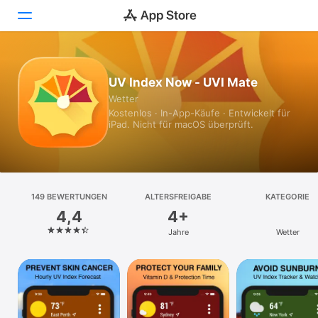
Heute
UV Index Now - UVI Mate
Wetter
Spiele
Kostenlos · In-App-Käufe · Entwickelt für
iPad. Nicht für macOS überprüft.
Apps
Arcade
Suchen
149 BEWERTUNGEN
ALTERSFREIGABE
KATEGORIE
4,4
4+
Plattform
Jahre
Wetter
iPhone
iPad
Mac
Vision