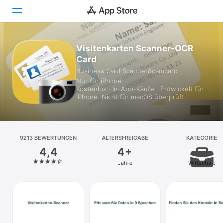
Visitenkarten Scanner-OCR
Heute
Card
Spiele
Business Card Scanner&camcard
Nur für iPhone
Kostenlos · In-App-Käufe · Entwickelt für
Apps
iPhone. Nicht für macOS überprüft.
Arcade
Suchen
9213 BEWERTUNGEN
ALTERSFREIGABE
KATEGORIE
4,4
4+
Plattform
Jahre
Wirtschaft
iPhone
iPad
Mac
Vision