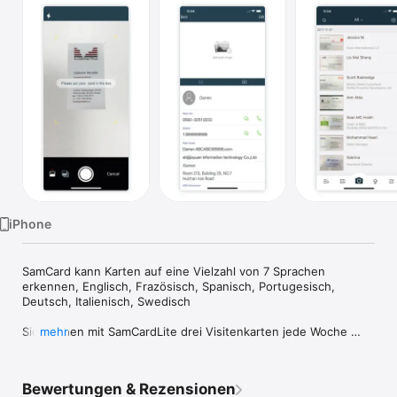
Watch
TV
iPhone
SamCard kann Karten auf eine Vielzahl von 7 Sprachen 
erkennen, Englisch, Frazösisch, Spanisch, Portugesisch, 
Deutsch, Italienisch, Swedisch

Sie können mit SamCardLite drei Visitenkarten jede Woche 
mehr
erkennen und speichern

[Produktbeschreibung]

Bewertungen & Rezensionen
Die Visitenkarten warden potografiert mit iPhone-Kamera. 