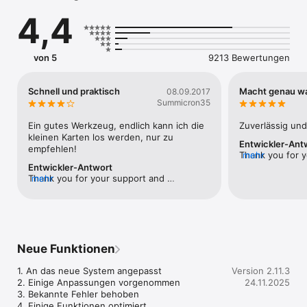
Infomationen auf der Karte (Name, berufliche Position, 
4,4
Unternehmen, Abteilung und Telephon) werden automatisch 
erkannt und in den Kontakte gespeichert .

[Funktionsbeschreibung]

von 5
9213 Bewertungen
Kennzeichnung:

Meister der Visitenkarten zeichnet sich durch 
Schnell und praktisch
Macht genau wa
08.09.2017
Erkennungstechnik und –geschwindigkeit aus. Außerdem 
Summicron35
besitzt er Eigenfunktionen, die andere Software nicht haben.

Ein gutes Werkzeug, endlich kann ich die 
Zuverlässig und 
* Anti-Shake

kleinen Karten los werden, nur zu 
Entwickler-Ant
empfehlen!
Thank you for y
mehr
* Wenn die Visitenkarten editiert werden,  können die 
recognition.
Entwickler-Antwort
entsprechenden Bilder gezeigt werden

Thank you for your support and 
mehr
recognition.
* Die Richtung von Schriften auf Visitenkarte wird automatisch 
erkannt.

* Die Bilder von Visitenkarten werden automatisch gedreht.

Neue Funktionen
* Visitenkarten können in Quer- oder Längsformat fotografiert 
werden.

1. An das neue System angepasst

Version 2.11.3
2. Einige Anpassungen vorgenommen

24.11.2025
Unsere Vorschläge:

3. Bekannte Fehler behoben

Um die beste Effekte zu erreichen,  bitte gewähren Sie, dass 
4. Einige Funktionen optimiert