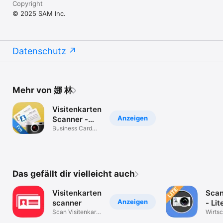
Copyright
© 2025 SAM Inc.
Datenschutz
Mehr von 娜 林
Visitenkarten
Anzeigen
Scanner -
samcard
Business Card
reader&card scan
Das gefällt dir vielleicht auch
Visitenkarten
Scan
Anzeigen
scanner
- Lit
Scan Visitenkarte
Wirtsc
mit ABBYY