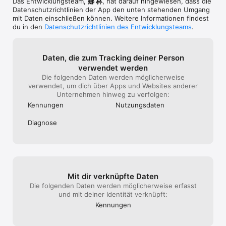
Das Entwicklungsteam,
娜 林
, hat darauf hingewiesen, dass die
the end of the current period, and identify the cost of the 
Datenschutz­richtlinien der App den unten stehenden Umgang
renewal

mit Daten einschließen können. Weitere Informationen findest
- Subscriptions may be managed by the user and auto-
du in den
Datenschutzrichtlinien des Entwicklungsteams
.
renewal may be turned off by going to the user's Account 
Settings after purchase

- No cancellation of the current subscription is allowed during 
Daten, die zum Tracking deiner Person
active subscription period

verwendet werden
- Any unused portion of a free trial period, if offered, will be 
forfeited when the user purchases a subscription to that 
Die folgenden Daten werden möglicherweise
publication.
verwendet, um dich über Apps und Websites anderer
Unternehmen hinweg zu verfolgen:
Kennungen
Nutzungs­daten
Diagnose
Mit dir verknüpfte Daten
Die folgenden Daten werden möglicherweise erfasst
und mit deiner Identität verknüpft:
Kennungen