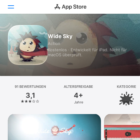
Heute
Wide Sky
Action
Spiele
Kostenlos · Entwickelt für iPad. Nicht für
macOS überprüft.
Apps
Arcade
Suchen
91 BEWERTUNGEN
ALTERSFREIGABE
KATEGORIE
3,1
4+
Plattform
Jahre
Action
iPhone
iPad
Mac
Vision