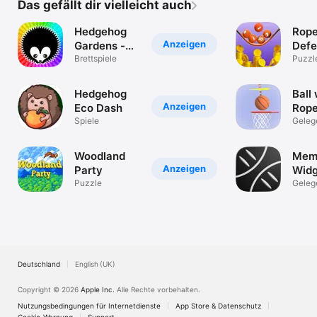
Das gefällt dir vielleicht auch
Hedgehog
Rop
Anzeigen
Gardens -
Def
Logic Games
Brettspiele
Puzzl
Hedgehog
Ball 
Anzeigen
Eco Dash
Rop
Spiele
Geleg
spiele
Woodland
Memo
Anzeigen
Party
Widg
Puzzle
Gam
Geleg
spiele
Deutschland
English (UK)
Copyright © 2026
Apple Inc.
Alle Rechte vorbehalten.
Nutzungsbedingungen für Internetdienste
App Store & Datenschutz