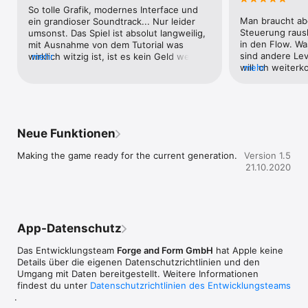
and keep track of your performance with built-in stats. We will 
So tolle Grafik, modernes Interface und 
even let you tweak the rope physics, because we're not just 
Man braucht abe
ein grandioser Soundtrack... Nur leider 
accomplished scientists, we're also human.

Steuerung raus
umsonst. Das Spiel ist absolut langweilig, 
in den Flow. Was
mit Ausnahme von dem Tutorial was 
You might encounter detailed animation along the way. But 
sind andere Lev
wirklich witzig ist, ist es kein Geld wert. 
mehr
will ich weiter
mehr
Man hat überhaupt keine Lust das Spiel 
Punkte machen...
zu spielen und seinen Highscore zu 
Sowohl der Entw
verbessern. Schade, dass so viel Talent 
dabei unnütz verbraucht wurde... :(
Neue Funktionen
Making the game ready for the current generation.
Version 1.5
21.10.2020
App-Datenschutz
Das Entwicklungsteam
Forge and Form GmbH
hat Apple keine
Details über die eigenen Datenschutzrichtlinien und den
Umgang mit Daten bereitgestellt. Weitere Informationen
findest du unter
Datenschutzrichtlinien des Entwicklungsteams
.