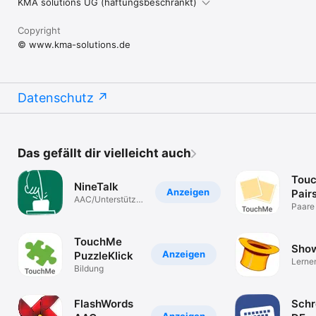
KMA solutions UG (haftungsbeschrankt)
Copyright
© www.kma-solutions.de
Datenschutz
Das gefällt dir vielleicht auch
Tou
NineTalk
Anzeigen
Pair
AAC/Unterstützte
Paare
Kommunikation
TouchMe
Sho
Anzeigen
PuzzleKlick
Lerne
Bildung
üben (
FlashWords
Schr