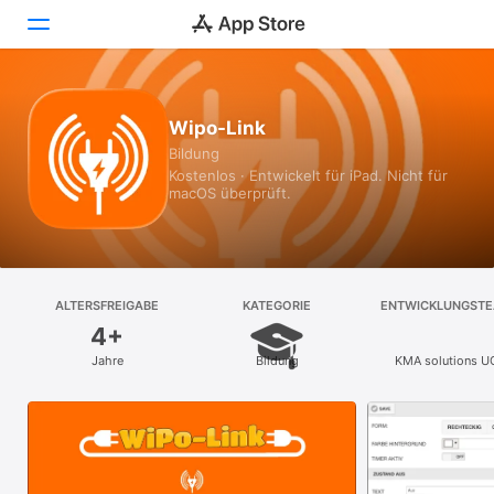
Heute
Wipo-Link
Bildung
Spiele
Kostenlos · Entwickelt für iPad. Nicht für
macOS überprüft.
Apps
Arcade
Suchen
ALTERSFREIGABE
KATEGORIE
ENTWICKLUNGST
4+
Plattform
Jahre
Bildung
KMA solutions U
iPhone
(haftungsbeschran
iPad
Mac
Vision