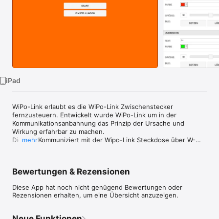
Watch
TV
iPad
WiPo-Link erlaubt es die WiPo-Link Zwischenstecker 
fernzusteuern. Entwickelt wurde WiPo-Link um in der 
Kommunikationsanbahnung das Prinzip der Ursache und 
Wirkung erfahrbar zu machen. 

Die APP Kommuniziert mit der Wipo-Link Steckdose über W-
mehr
Lan. Hierzu muss das Ipad mit dem W-Lan der Steckdose 
verbunden werden. Über die APP kann die Steckdose 
EIN/AUS geschaltet werden. Hierzu stehen verschiedene 
Bewertungen & Rezensionen
Modi wie Latch, Direct und Latch mit Timer zur Verfügung.

Diese App hat noch nicht genügend Bewertungen oder
Das Aussehen des Buttons kann frei konfiguriert werden. Es 
Rezensionen erhalten, um eine Übersicht anzuzeigen.
kann die Farbe, Größe, Form und das Bild eingestellt werden. 

Es steht auch ein Timer zur Verfügung, der nach einer frei 
konfigurierbaren Zeit das Gerät wieder abschaltet.
Neue Funktionen