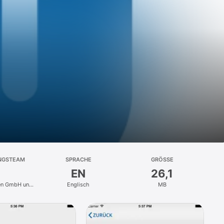
NGSTEAM
SPRACHE
GRÖSSE
EN
26,1
ren GmbH und
Englisch
MB
KG