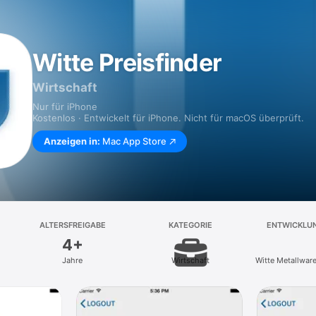
Witte Preisfinder
Wirtschaft
Nur für iPhone
Kostenlos · Entwickelt für iPhone. Nicht für macOS überprüft.
Anzeigen in:
Mac App Store
ALTERSFREIGABE
KATEGORIE
ENTWICKLU
4+
Jahre
Wirtschaft
Witte Metallwa
Co. 