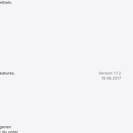
itteln.
atures.

Version 1.1.2
19.06.2017
igenen
t du unter