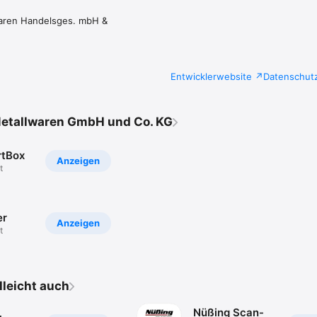
waren Handelsges. mbH &
Entwicklerwebsite
Datenschut
Metallwaren GmbH und Co. KG
rtBox
Anzeigen
t
er
Anzeigen
t
elleicht auch
Nüßing Scan-