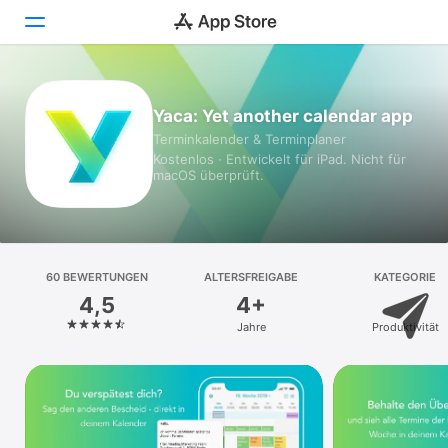
Heute
Yaca: Yet another calendar app
Terminkalender & Terminplaner
Spiele
Kostenlos · Entwickelt für iPad. Nicht für
macOS überprüft.
Apps
Arcade
Suchen
60 BEWERTUNGEN
ALTERSFREIGABE
KATEGORIE
4,5
4+
Plattform
Jahre
Produktivität
iPhone
iPad
Mac
Vision