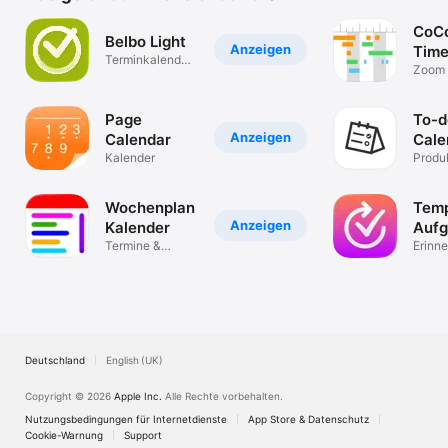
CoCo
Belbo Light
Anzeigen
Time
Terminkalender
Kale
Zoom 
für
Kalen
Unternehmen
Page
To-d
Anzeigen
Calendar
Cale
Kalender
Produk
Wochenplan
Tem
Anzeigen
Kalender
Aufg
Termine &
Kale
Erinn
ToDos immer im
Zeite
Blick
Deutschland
English (UK)
Copyright © 2026
Apple Inc.
Alle Rechte vorbehalten.
Nutzungsbedingungen für Internetdienste
App Store & Datenschutz
Cookie-Warnung
Support