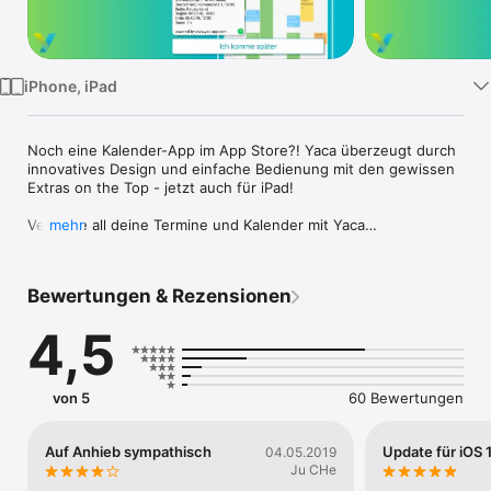
Watch
TV
iPhone, iPad
Noch eine Kalender-App im App Store?! Yaca überzeugt durch 
innovatives Design und einfache Bedienung mit den gewissen 
Extras on the Top - jetzt auch für iPad!

Verwalte all deine Termine und Kalender mit Yaca

mehr
Der neue smarte Kalender und Terminplaner für dein iPhone 
und iPad. Yaca überzeugt mit einem einfachen und klaren 
Bewertungen & Rezensionen
Design. So kannst du schnell und zuverlässig all deine 
Kalender verwalten und alle Termine auf einen Blick sehen. 

4,5
Spät dran? Kein Problem! Verschicke fertige Texte sofort via E-
Mail und Messenger an Terminteilnehmer.

von 5
60 Bewertungen
EFFEKTIVE TERMINPLANUNG

• klare und detaillierte Übersicht über alle Termine und 
Ereignisse auf Tages-, Wochen-, Monats-, Jahres- oder 
Auf Anhieb sympathisch
Update für iOS 
04.05.2019
Agendaebene

Ju CHe
• schnell und komfortabel neue Events hinzufügen und 