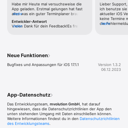
bearbeiten

Habe mir Heute mal versuchsweise die 
Lieber Support,
• individuelle Konfiguration von sich wiederholenden Terminen

App geladen. Erstmal gelungen hat fast 
ich benutze sie 
• füge deinen Events Ortsangaben hinzu und sieh die 
alles was ein guter Terminplaner braucht, 
mehr
aktueller iOS Ve
Lokation direkt auf der Karte 

außerdem ein angenehmes Design. 
keine Termine m
Entwickler-Antwort
• lass dich an Termine erinnern

Allerdings wäre es schön wenn man auch 
die Fehlermeldu
mehr
Vielen Dank für dein Feedback!Es freut 
mehr
• behalte den Überblick bei Feier- und Geburtstagen

iOS Erinnerungen im Kalendar angezeigen 
Ereignis ist ein
uns, dass YACA dir gefällt :)Es wird wohl 
• individuelle Zeitzonen-Einstellung

kann. Viele andere Angebotene Kalendar 
Steht eurerseit
noch ein wenig dauern, bis wir iOS 
• „Ich komme später“-Funktion

haben das schon als Standard wie mical 
an?
Erinnerungen integrieren. Wir hoffen du 
• setze Akzente und wähle für jeden Kalender eine passende 
oder Calendars. Erstmal bleibt er auf 
kannst dich noch gedulden und weiterhin 
Farbe
meinem iPhone und wartet die zukünftige 
für YACA begeistern.Dein YACA-Team
Entwicklung ab.
Neue Funktionen
Bugfixes und Anpassungen für iOS 17.1.1
Version 1.3.2
06.12.2023
App-Datenschutz
Das Entwicklungsteam,
mvolution GmbH
, hat darauf
hingewiesen, dass die Datenschutz­richtlinien der App den
unten stehenden Umgang mit Daten einschließen können.
Weitere Informationen findest du in den
Datenschutzrichtlinien
des Entwicklungsteams
.