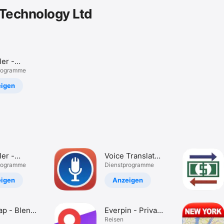
Technology Ltd
er -
re
programme
ing
igen
er -
Voice Translator
re
programme
Übersetzen
Dienst­programme
ing
igen
Anzeigen
p - Blend
Everpin - Private
into Map
Map Journal
Reisen