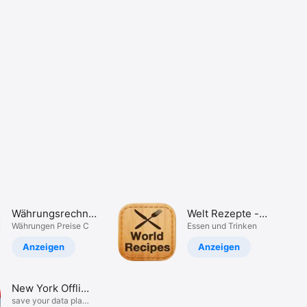
Währungsrechner
Welt Rezepte -
+
Währungen Preise C
Kochen World
Essen und Trinken
Gourmet
Anzeigen
Anzeigen
New York Offline
Map
save your data plan