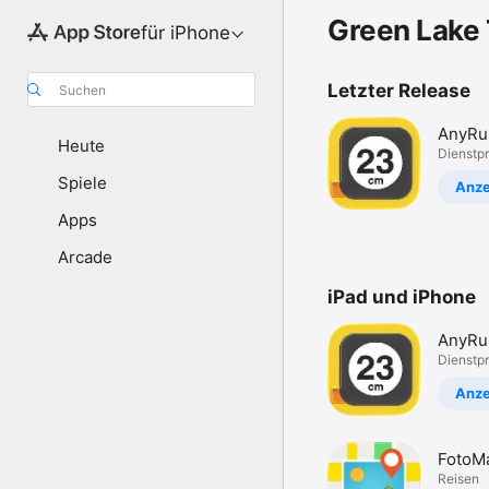
Green Lake 
für iPhone
Letzter Release
Suchen
AnyRul
Heute
Measu
Dienst­
Anyth
Spiele
Anze
Apps
Arcade
iPad und iPhone
AnyRul
Measu
Dienst­
Anyth
Anze
FotoMa
Photo 
Reisen