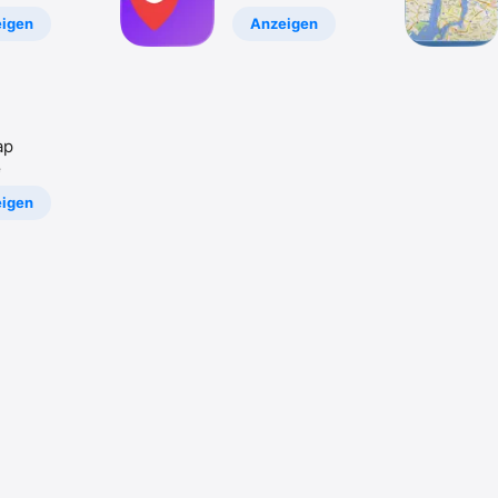
igen
Anzeigen
ap
e
igen