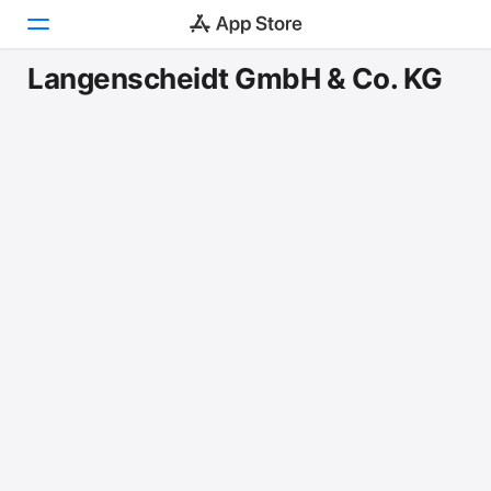
Langenscheidt GmbH & Co. KG
Heute
Spiele
Apps
Arcade
Suchen
Plattform
iPhone
iPad
Mac
Vision