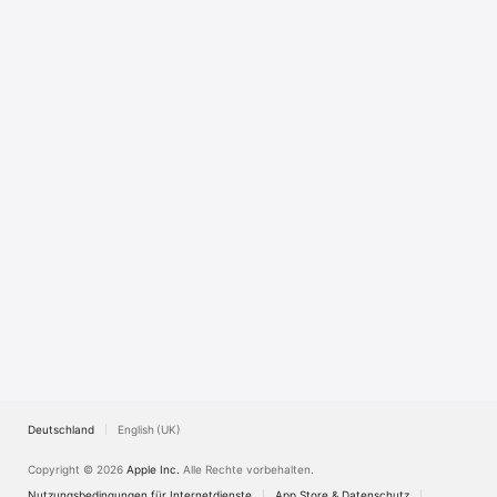
Watch
TV
Deutschland
English (UK)
Copyright © 2026
Apple Inc.
Alle Rechte vorbehalten.
Nutzungsbedingungen für Internetdienste
App Store & Datenschutz