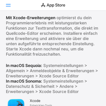
LEG LOS
Effektive Xcode-
Mit Xcode-Erweiterungen
optimierst du dein
Programmiererlebnis mit leistungsstarken
Entdecken
Erweiterungen
Funktionen zur Texttransformation, die direkt im
Quellcode-Editor erscheinen. Installiere einfach
Arcade
Verbessere deine Programmierleistung.
eine Erweiterung und aktiviere sie über die
Erstellen
unten aufgeführte entsprechende Einstellung.
Starte Xcode dann nochmal neu, um die
Arbeiten
Funktionalität freizuschalten.
Spielen
In macOS Sequoia:
Systemeinstellungen >
Allgemein > Anmeldeobjekte & Erweiterungen >
Entwickeln
Erweiterungen > Xcode Source Editor
In macOS Sonoma:
Systemeinstellungen >
Kategorien
Datenschutz & Sicherheit > Andere >
Erweiterungen > Xcode Source Editor
Suchen
Xcode
Plattform
Entwickler-Tools