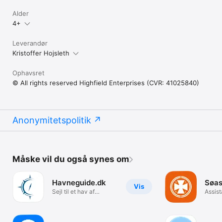
Alder
4+
Leverandør
Kristoffer Hojsleth
Ophavsret
© All rights reserved Highfield Enterprises (CVR: 41025840)
Anonymitetspolitik
Måske vil du også synes om
Havneguide.dk
Søas
Vis
Sejl til et hav af
Assist
oplevelser
fritids