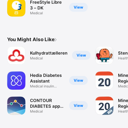
FreeStyle Libre
View
3 – DK
Medical
You Might Also Like
Kulhydrattælleren
Sten
View
Medical
Health
Hedia Diabetes
Mine
View
Assistant
Regi
Medical insulin
Midt
Medic
calculator
CONTOUR
Mine
View
DIABETES app
Regi
(DK)
Medical
Nord
Health