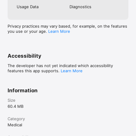
are marks of Abbott. Other trademarks are the property of 
Usage Data
Diagnostics
their respective owners.

Gå ind på http://FreeStyleLibre.com for at læse yderligere om 
juridiske oplysninger og brugsbetingelser.

Privacy practices may vary based, for example, on the features
you use or your age.
Learn More
========

Kontakt FreeStyle Libres kundeservice direkte, hvis du har 
tekniske problemer med et FreeStyle Libre produkt eller 
Accessibility
problemer, som kundeservice kan hjælpe med.

The developer has not yet indicated which accessibility
features this app supports.
Learn More
Information
Size
60.4 MB
Category
Medical