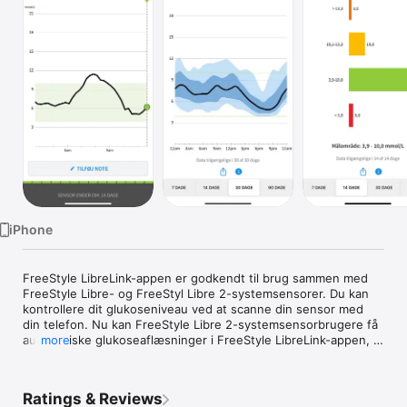
TV
iPhone
FreeStyle LibreLink-appen er godkendt til brug sammen med 
FreeStyle Libre- og FreeStyl Libre 2-systemsensorer. Du kan 
kontrollere dit glukoseniveau ved at scanne din sensor med 
din telefon. Nu kan FreeStyle Libre 2-systemsensorbrugere få 
automatiske glukoseaflæsninger i FreeStyle LibreLink-appen, 
more
opdateret hvert minut og også modtage alarmer, når din 
glukose er lav eller høj. [1] [2]

Ratings & Reviews
Du kan bruge FreeStyle LibreLink appen til at:
