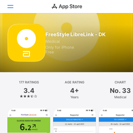
Today
FreeStyle LibreLink - DK
Medical
Games
Only for iPhone
Free
Apps
Arcade
Search
177 RATINGS
AGE RATING
CHART
3.4
4+
No. 33
Platform
Years
Medical
iPhone
iPad
Mac
Watch