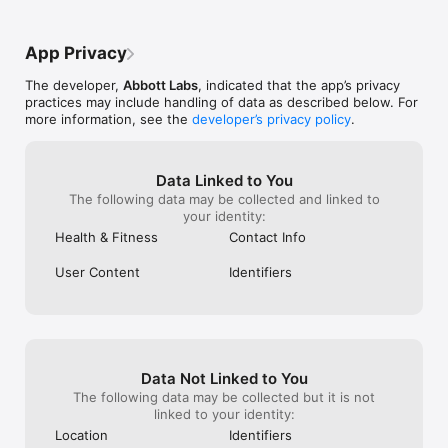
OPLYSNINGER OM APPEN

FreeStyle LibreLink er beregnet til måling af glukoseniveauer 
App Privacy
hos personer med diabetes sammen med en sensor. Se 
brugervejledningen, som du kan åbne via appen, for at få flere 
The developer,
Abbott Labs
, indicated that the app’s privacy
oplysninger om, hvordan du bruger FreeStyle LibreLink. 
practices may include handling of data as described below. For
Kontakt kundesupport hos Abbott Diabetes Care, hvis du har 
more information, see the
developer’s privacy policy
.
brug for en trykt brugervejledning.

Tal med sundhedspersonalet, hvis du er i tvivl om, hvorvidt 
dette produkt er det rette for dig, eller hvis du har spørgsmål 
Data Linked to You
om, hvordan du bruger dette produkt til at træffe beslutninger 
The following data may be collected and linked to
om behandling.

your identity:
Health & Fitness
Contact Info
Få mere at vide på http://FreeStyleLibre.com.

User Content
Identifiers
[1] Hvis du bruger FreeStyle LibreLink appen, skal du også 
have adgang til et system til blodglukoseovervågning, da 
appen ikke indeholder et.  

[2] De alarmer, du får, indeholder ikke din glukosemåling, så du 
skal scanne din sensor for at kontrollere dit glukoseniveau.

Data Not Linked to You
[3] Brug af FreeStyle LibreLink og LibreLinkUp kræver 
The following data may be collected but it is not
registrering i LibreView.

linked to your identity:
Location
Identifiers
The sensor housing, FreeStyle, Libre, and related brand marks 