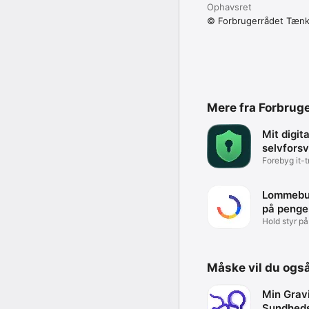
Ophavsret
© Forbrugerrådet Tænk
Mere fra Forbrug
Mit digit
selvforsv
Forebyg it-tr
Lommebud
på penge
Hold styr p
Måske vil du ogs
Min Gravi
Sundhed