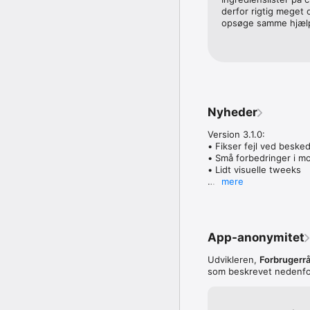
derfor rigtig meget o
opsøge samme hjælp 
Nyheder
Version 3.1.0:

• Fikser fejl ved besked
• Små forbedringer i m
• Lidt visuelle tweeks

mere
Du kan altid sende os 
App-anonymitet
Udvikleren,
Forbrugerr
som beskrevet nedenfor