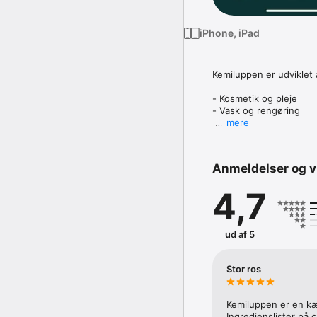
iPhone, iPad
Kemiluppen er udviklet
- Kosmetik og pleje

- Vask og rengøring

mere
Forbrugerrådet Tænk Kem
inddelt efter kemibedøm
kemi eller ej.

Anmeldelser og v
Vurderingen tager udga
4,7
Appen er udviklet i sam
Forbrugerrådet Tænk Kem
dig med at undgå proble
ud af 5
Stor ros
Kemiluppen er en kæmp
Ingredienslister på 