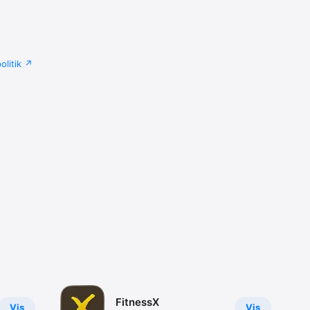
litik
FitnessX
Vis
Vis