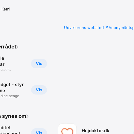
 Kemi
Udviklerens websted
Anonymitetspo
errådet
ale
Vis
ar
usler...
get - styr
Vis
ne
å dine penge
å synes om
ditet
Hejdoktor.dk
Vis
svæsenet