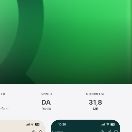
LER
SPROG
STØRRELSE
DA
31,8
rrådet
Dansk
MB