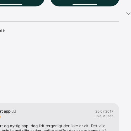
i:

liver 
r uønsket 
hjælpe 
t app 👍🏻
25.07.2017
Liva Musen
t og nyttig app, dog lidt ærgerligt der ikke er alt. Det ville 
 hvis i også ville skrive, hvilke stoffer der er problemet, så 