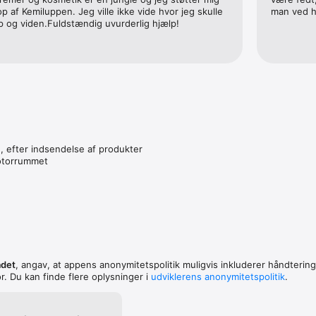
p af Kemiluppen. Jeg ville ikke vide hvor jeg skulle 
man ved h
og viden.Fuldstændig uvurderlig hjælp!
, efter indsendelse af produkter

otorrummet

feedback på kemiluppen@fbr.dk
ådet
, angav, at appens anonymitetspolitik muligvis inkluderer håndtering
. Du kan finde flere oplysninger i
udviklerens anonymitetspolitik
.