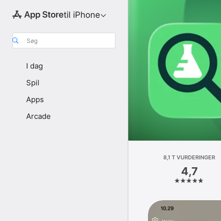
til iPhone
Søg
I dag
Spil
Apps
Arcade
8,1 T VURDERINGER
4,7