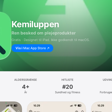
Kemiluppen
Ren besked om plejeprodukter
Gratis · Designet til iPad. Ikke godkendt til macOS.
Vis i
Mac App Store
ALDERSGRÆNSE
HITLISTE
UDVIK
4+
#20
År
Sundhed og fitness
Forbruge