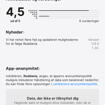
4,5
Det kan du med appen:

 • Find spændende projekter i nærheden af dig

 • Søg mellem projekter i hele landet

ud af 5
6 vurderinger
 • Dyk ned i et univers af billeder, video, fakta og beskrivelser

 • Bliv opdateret med ny viden og nyheder fra Realdania

 • Læs om Realdanias mål og virke
Nyheder
Vi har rettet flere fejl og opdateret mulighederne 
Version
for at følge Realdania.
1.12.0
1. jul.
App-anonymitet
Udvikleren,
Realdania
, angav, at appens anonymitetspolitik
muligvis inkluderer håndtering af data som beskrevet nedenfor.
Du kan finde flere oplysninger i
udviklerens anonymitetspolitik
.
Data, der ikke er tilknyttet dig
Følgende data vil muligvis blive indsamlet, men de er