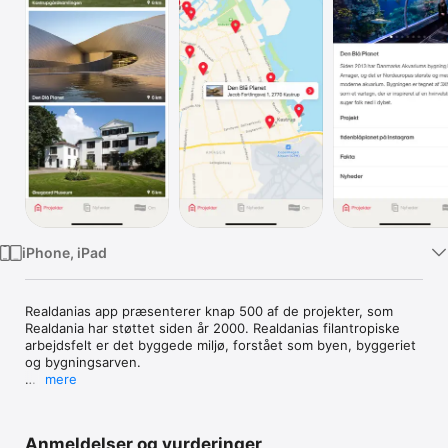
TV
iPhone, iPad
Realdanias app præsenterer knap 500 af de projekter, som 
Realdania har støttet siden år 2000. Realdanias filantropiske 
arbejdsfelt er det byggede miljø, forstået som byen, byggeriet 
og bygningsarven. 

mere
Bliv inspireret af moderne arkitektur, levende bygningsarv, 
aktive byrum og historiske haver. Find interessante projekter, 
der er tæt på dig – eller brug danmarkskortet til at gå på 
Anmeldelser og vurderinger
opdagelse.
