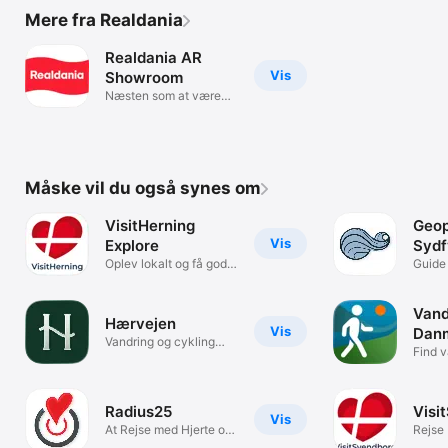
Mere fra Realdania
Realdania AR
Vis
Showroom
Næsten som at være
der selv
Måske vil du også synes om
VisitHerning
Geop
Vis
Explore
Sydf
Oplev lokalt og få gode
Guide 
tilbud
opleve
Vand
Hærvejen
Vis
Dan
Vandring og cykling
Find v
med kort
vandr
Radius25
Visi
Vis
At Rejse med Hjerte og
Rejse
Sjæl