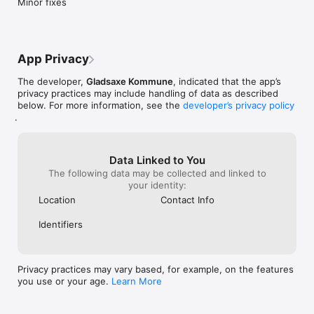
Minor fixes
Soft Design A/S ejer alle rettigheder til Tip Gladsaxe og alle tip 
inklusiv dokumentation fx billeder, der indsendes. 

Soft Design A/S er ikke ansvarlig for fejl og mangler ved 
App Privacy
positionering med GPS koordinater, afsendelse eller 
modtagelse af meldinger og data. Soft Design A/S kan ikke 
The developer,
Gladsaxe Kommune
, indicated that the app’s
garantere for forløb efter overdragelse af tip til Gladsaxe 
privacy practices may include handling of data as described
Kommune.
below. For more information, see the
developer’s privacy policy
.
Data Linked to You
The following data may be collected and linked to
your identity:
Location
Contact Info
Identifiers
Privacy practices may vary based, for example, on the features
you use or your age.
Learn More