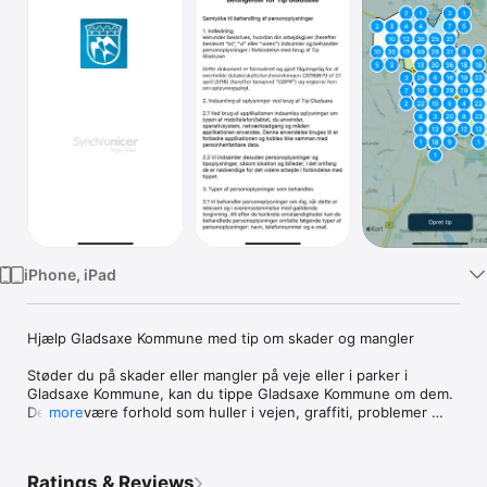
TV
iPhone, iPad
Hjælp Gladsaxe Kommune med tip om skader og mangler 

Støder du på skader eller mangler på veje eller i parker i 
Gladsaxe Kommune, kan du tippe Gladsaxe Kommune om dem. 
Det kan være forhold som huller i vejen, graffiti, problemer 
more
med gadebelysning, vejskilte eller andet. 

Sådan gør du 

Ratings & Reviews
• Vælg kategori fra menuerne. 
