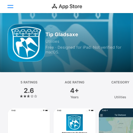
Today
Tip Gladsaxe
Utilities
Games
Free · Designed for iPad. Not verified for
macOS.
Apps
Arcade
Search
5 RATINGS
AGE RATING
CATEGORY
2.6
4+
Platform
Years
Utilities
iPhone
iPad
Mac
Watch