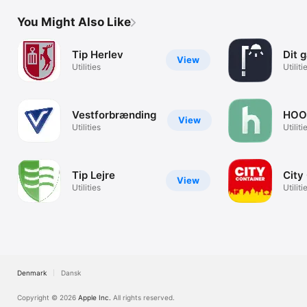
You Might Also Like
Tip Herlev
Dit 
View
Utilities
Utiliti
Vestforbrænding
HOO
View
Utilities
Utiliti
Tip Lejre
City
View
Utilities
Utiliti
Denmark
Dansk
Copyright © 2026
Apple Inc.
All rights reserved.