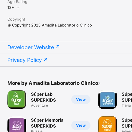
Age Rating
13+
Copyright
© Copyright 2025 Amadita Laboratorio Clinico
Developer Website
Privacy Policy
More by Amadita Laboratorio Clínico
Súper Lab
Súpe
View
SUPERKIDS
SUP
Adventure
Trivia
Súper Memoria
Súpe
View
SUPERKIDS
SUP
Puzzle
Adven