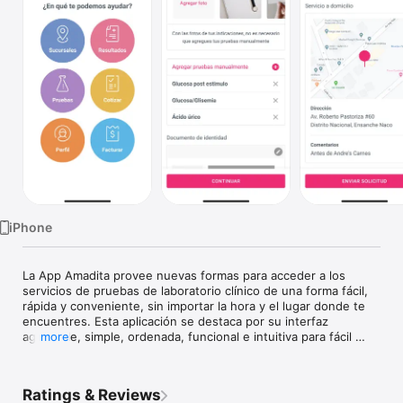
TV
iPhone
La App Amadita provee nuevas formas para acceder a los 
servicios de pruebas de laboratorio clínico de una forma fácil, 
rápida y conveniente, sin importar la hora y el lugar donde te 
encuentres. Esta aplicación se destaca por su interfaz 
agradable, simple, ordenada, funcional e intuitiva para fácil 
more
usabilidad y su compatibilidad con los diferentes sistemas 
operativos; y los altos niveles de seguridad, que incluyen 
usuario y código único de cuatro dígitos; y el uso de 
Ratings & Reviews
reconocimiento facial o la huella para ver los resultados. 
