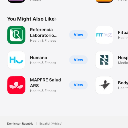
You Might Also Like
Referencia
Fitp
View
Laboratorio
Health
Clínico
Health & Fitness
Humano
Hosp
View
Health & Fitness
Medic
MAPFRE Salud
Body
View
ARS
Health
Health & Fitness
Dominican Republic
Español (México)