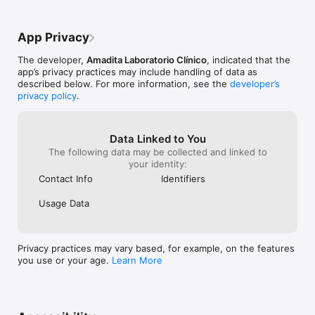
internacionales para la validación del cumplimiento de los 
procesos y asegurando así resultados clínicamente confiables. 
Con cada acción e innovación, se afianzan el compromiso de 
App Privacy
ser un socio integral del bienestar y la salud para las personas.
The developer,
Amadita Laboratorio Clínico
, indicated that the
app’s privacy practices may include handling of data as
described below. For more information, see the
developer’s
privacy policy
.
Data Linked to You
The following data may be collected and linked to
your identity:
Contact Info
Identifiers
Usage Data
Privacy practices may vary based, for example, on the features
you use or your age.
Learn More