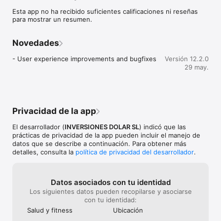
Esta app no ha recibido suficientes calificaciones ni reseñas
Contamos con una gran variedad de clases grupales:

para mostrar un resumen.
-> Crosstraining

-> Crossboxing

-> Booty Training

Novedades
-> Boxeo

-> Yoga

- User experience improvements and bugfixes
Versión 12.2.0
-> Pilates

29 may.
Te esperamos!

Puede sincronizar esta aplicación con Apple Health App. Si 
habilita esta conexión, cualquier entrenamiento en la 
Privacidad de la app
aplicación de Health se añadirá automáticamente a su 
calendario de actividades.
El desarrollador (
INVERSIONES DOLAR SL
) indicó que las
prácticas de privacidad de la app pueden incluir el manejo de
datos que se describe a continuación. Para obtener más
detalles, consulta la
política de privacidad del desarrollador
.
Datos asociados con tu identidad
Los siguientes datos pueden recopilarse y asociarse
con tu identidad:
Salud y fitness
Ubicación