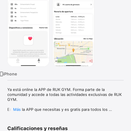
TV
iPhone
Ya está online la APP de RUK GYM. Forma parte de la 
comunidad y accede a todas las actividades exclusivas de RUK 
GYM.

Esta es la APP que necesitas y es gratis para todos los 
Más
miembros de RUK GYM. Desde aquí puedes consultar 
nuestros horarios, gestionar fácil y rápidamente tus reservas, 
compras, cancelaciones, tus datos personales, y muchas 
Calificaciones y reseñas
cosas más.
