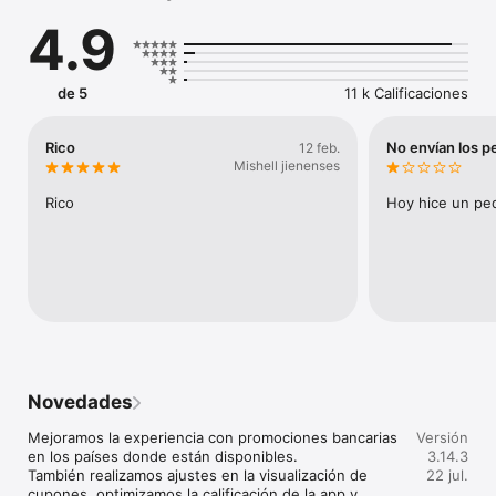
canales disponibles según tu país. Consulta el estado de tus 
4.9
pedidos en tiempo real, guarda tus productos favoritos y elige 
tu método de pago preferido para una experiencia rápida y sin 
complicaciones.

de 5
11 k Calificaciones
Disponible en Argentina, Chile, Colombia, Ecuador, Venezuela 
y Brasil.

Rico
No envían los p
12 feb.
Descarga KFC Pedidos & Ofertas y lleva el sabor original al 
Mishell jienenses
alcance de tu app.
Rico
Hoy hice un ped
Novedades
Mejoramos la experiencia con promociones bancarias 
Versión
en los países donde están disponibles.

3.14.3
También realizamos ajustes en la visualización de 
22 jul.
cupones, optimizamos la calificación de la app y 