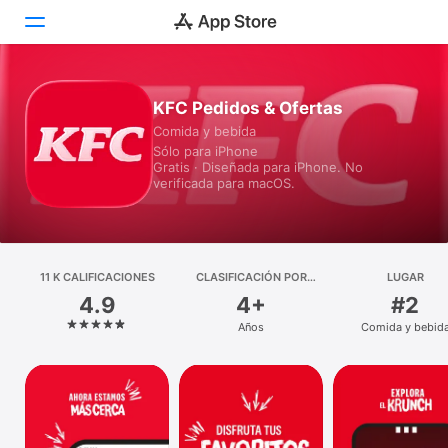
Hoy
KFC Pedidos & Ofertas
Comida y bebida
Juegos
Sólo para iPhone
Gratis · Diseñada para iPhone. No
Apps
verificada para macOS.
Arcade
Buscar
11 K CALIFICACIONES
CLASIFICACIÓN POR
LUGAR
EDADES
4.9
4+
#2
Plataforma
Años
Comida y bebid
iPhone
iPad
Mac
Watch