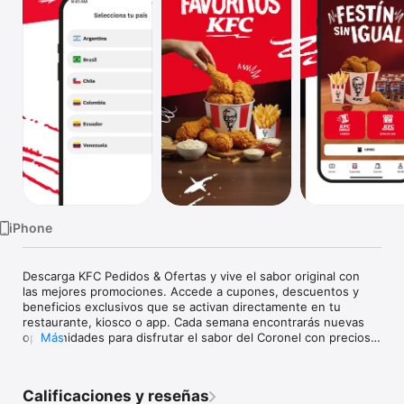
TV
iPhone
Descarga KFC Pedidos & Ofertas y vive el sabor original con 
las mejores promociones. Accede a cupones, descuentos y 
beneficios exclusivos que se activan directamente en tu 
restaurante, kiosco o app. Cada semana encontrarás nuevas 
oportunidades para disfrutar el sabor del Coronel con precios 
Más
irresistibles.

Haz tus pedidos como quieras y paga como prefieras. Puedes 
Calificaciones y reseñas
anticipar tus órdenes, recoger en tu KFC favorito o usar los 