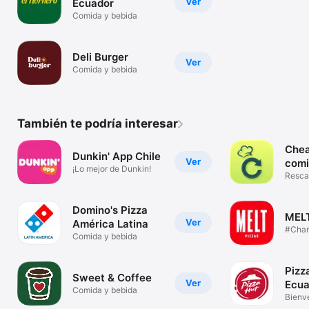
Ver
Ecuador
Comida y bebida
Deli Burger
Ver
Comida y bebida
También te podría interesar
Chea
Dunkin' App Chile
Ver
comi
¡Lo mejor de Dunkin!
Resca
cerca 
Domino's Pizza
MELT
Ver
América Latina
#Cha
Comida y bebida
Pizz
Sweet & Coffee
Ver
Ecua
Comida y bebida
Bienv
Ecuad