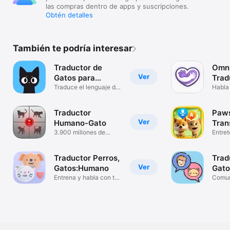
las compras dentro de apps y suscripciones.
Obtén detalles
También te podría interesar
Traductor de
Omni
Ver
Gatos para
Trad
Humano
Traduce el lenguaje de
Habla
tu gato
Traductor
Paws
Ver
Humano-Gato
Tran
3.900 millones de
Entre
miaus oídos
Traductor Perros,
Trad
Ver
Gatos:Humano
Gato
Entrena y habla con tu
Comun
mascota
Gato