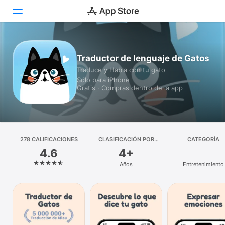
Hoy
Traductor de lenguaje de Gatos
Traduce y Habla con tu gato
Juegos
Sólo para iPhone
Gratis · Compras dentro de la app
Apps
Arcade
Buscar
278 CALIFICACIONES
CLASIFICACIÓN POR
CATEGORÍA
EDADES
4.6
4+
Plataforma
Años
Entretenimiento
iPhone
iPad
Mac
Watch