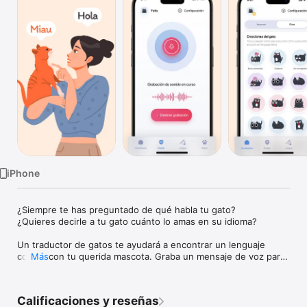
TV
iPhone
¿Siempre te has preguntado de qué habla tu gato?

¿Quieres decirle a tu gato cuánto lo amas en su idioma?

Un traductor de gatos te ayudará a encontrar un lenguaje 
común con tu querida mascota. Graba un mensaje de voz para 
Más
tu mascota. El análisis de audio de alta calidad de su voz le 
permitirá convertirlo en sonidos de gatos. El proceso inverso 
también está disponible en la aplicación. ¡Grabe la voz de su 
Calificaciones y reseñas
gato y tradúzcala a un lenguaje humano!
