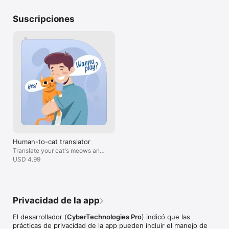
- Puede administrar suscripciones y desactivar la renovación 
automática después de la compra yendo a la configuración de 
Suscripciones
su cuenta de App Store.

- Cualquier parte no utilizada de un período de prueba 
gratuito, si se ofrece, se perderá al comprar una suscripción.

Privacy Policy https://shalatapp.com/policy.html

Terms of Use https://shalatapp.com/terms.html
Human-to-cat translator
Translate your cat's meows and
have a chat!
USD 4.99
Privacidad de la app
El desarrollador (
CyberTechnologies Pro
) indicó que las
prácticas de privacidad de la app pueden incluir el manejo de