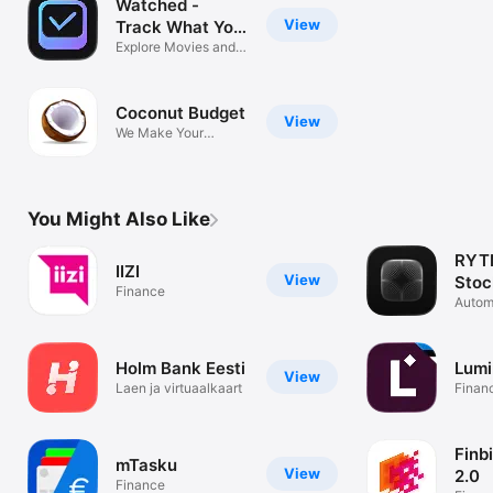
Watched -
View
Track What You
Watch
Explore Movies and
TV Shows
Coconut Budget
View
We Make Your
Budget
You Might Also Like
RYTM
IIZI
View
Stoc
Finance
Autom
analys
Holm Bank Eesti
Lumi
View
Laen ja virtuaalkaart
Finan
Finb
mTasku
View
2.0
Finance