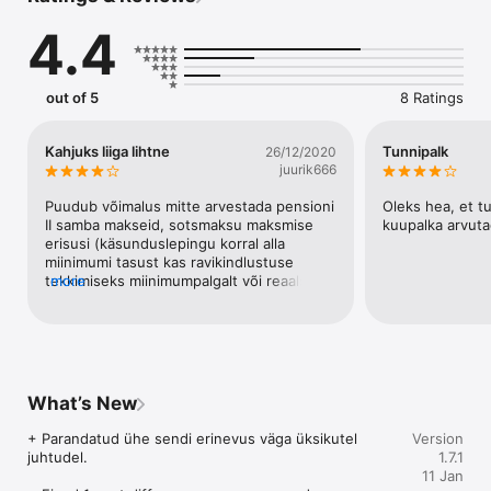
Attributions:

4.4
Icon made by Roundicons from www.flaticon.com
out of 5
8 Ratings
Kahjuks liiga lihtne
Tunnipalk
26/12/2020
juurik666
Puudub võimalus mitte arvestada pensioni 
Oleks hea, et tu
II samba makseid, sotsmaksu maksmise 
kuupalka arvuta
erisusi (käsunduslepingu korral alla 
miinimumi tasust kas ravikindlustuse 
tekkimiseks miinimumpalgalt või reaalselt 
more
palgalt). Ka ei saa jätta arvesse võtmata 
pensionäride  töötukindlustusmakse 1,6% 
puudumist. Käibemaksu arvutamisel 
puudub võimalus arvutada 9% 
käibemaksumääraga.
What’s New
+ Parandatud ühe sendi erinevus väga üksikutel 
Version
juhtudel.

1.7.1
11 Jan