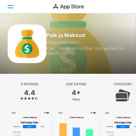
Today
Palk ja Maksud
Maksukalkulaator
Games
Free · Designed for iPad. Not verified for
macOS.
Apps
Arcade
Search
8 RATINGS
AGE RATING
CATEGORY
4.4
4+
Platform
Years
Finance
iPhone
iPad
Mac
Watch