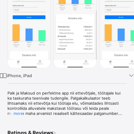
TV
iPhone, iPad
Palk ja Maksud on perfektne app nii ettevõtjale, töötajale kui 
ka taskuraha teenivale tudengile. Palgakalkulaator teeb 
lihtsamaks nii ettevõtja kui töötaja elu, võimaldades lihtsasti 
kontrollida alluvatele makstavat töötasu või leida peale 
maksude maha arvamist reaalselt kättesaadav palganumber.

more
Lisaks kajastuvad maksukalkulaatoris kõik palga pealt riigile 
määratud maksud.

Ratings & Reviews