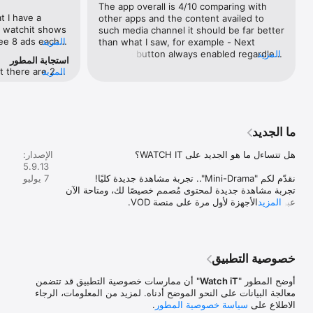
The app overall is 4/10 comparing with 
t I have a 
other apps and the content availed to 
 watchit shows 
such media channel it should be far better 
المزيد
ee 8 ads each 
than what I saw, for example - Next 
s two times per 
المزيد
Episode button always enabled regardless 
استجابة المطور
. To watch 20 
there is next or not - While fast 
المزيد
t there are 2 
watch 8 
forwarding the seen shown on the bar is 
 bundle (with 
remium 
different than the actual if the user 
 (no ads)You 
utely crazy. One 
selected. - 3 steps to go back to main 
pp: 
icture isn’t 
screen ! - The toolbar keep disappearing 
44, Instagram 
thing while I am 
and the watcher should restart - The 
ما الجديد
il: 
hatsapp. I can’t 
content is not available unless user 
ur center 
reen which is 
subscribed. - Full screen mode is not fully 
الإصدار:
/jkHN5.
 app. So if I 
working once any touch for the screen or 
5.9.13
r increase 
or remote control ( TV version) Please 
7 يوليو
down control 
give attention -minimum- to user 
تجربة مشاهدة جديدة لمحتوى مُصمم خصيصًا لك، ومتاحة الآن 
 pause. For this 
experience The only reason for keeping 
المزيد
orst streaming 
such horrible application and  is the 
ed.
exclusivity
لا تفوت انتاجات WATCH IT الأصلية القصيرة، وأكثر من 50 
حلقة مشوّقة (من دقيقة إلى دقيقتين)، جميعها ضمن نفس 
خصوصية التطبيق
أوضح المطور "
Watch iT
" أن ممارسات خصوصية التطبيق قد تتضمن
حدّث التطبيق الآن وكونوا أول من يعيش هذه التجربة.
معالجة البيانات على النحو الموضح أدناه. لمزيد من المعلومات، الرجاء
الاطلاع على
سياسة خصوصية المطور
.