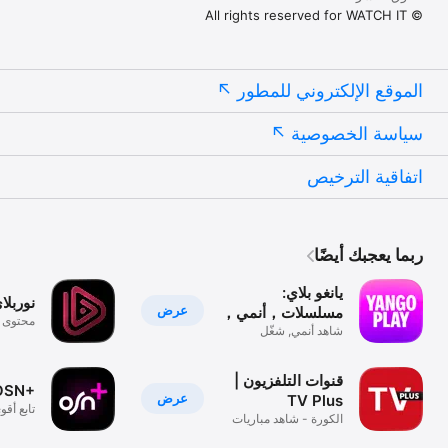
© All rights reserved for WATCH IT
الموقع الإلكتروني للمطور
سياسة الخصوصية
اتفاقية الترخيص
ربما يعجبك أيضًا
يانغو بلاي:
نوربلا
عرض
مسلسلات，أنمي，
محتوى آ
افلام
شاهد أنمي, شغّل
مسلسلات
قنوات التلفزيون |
OSN+
عرض
TV Plus
تابع أقوى
الكورة - شاهد مباريات
والمسل
اليوم