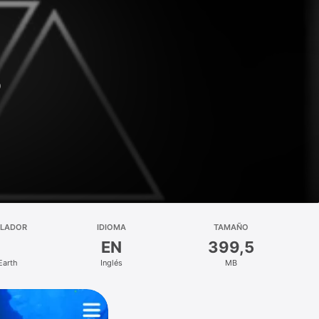
o
LLADOR
IDIOMA
TAMAÑO
EN
399,5
Earth
Inglés
MB