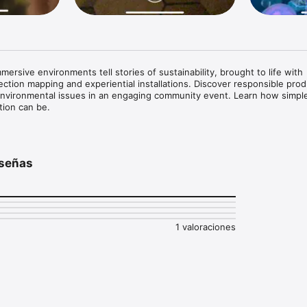
ersive environments tell stories of sustainability, brought to life with 
ection mapping and experiential installations. Discover responsible prod
environmental issues in an engaging community event. Learn how simple
tion can be.

nteract with the physical environment by enhancing the live show experie
s, 3D objects, interactive installations and many other Augmented Realit
eseñas
1 valoraciones