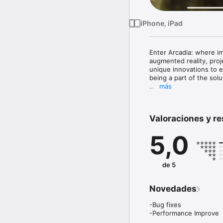
iPhone, iPad
Enter Arcadia: where imm
augmented reality, proj
unique innovations to 
being a part of the solu
más
This App will let you i
videos, audio, 360 view
features. 
Valoraciones y r
5,0
de 5
Novedades
-Bug fixes

-Performance Improve