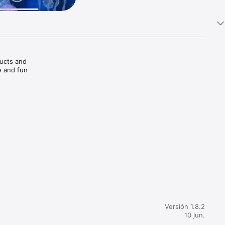
ucts and 
 and fun 
nce with 
y 
Versión 1.8.2
10 jun.