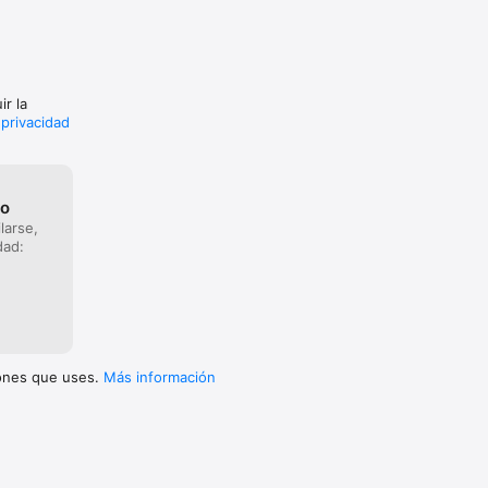
ir la
 privacidad
go
larse,
dad:
iones que uses.
Más información