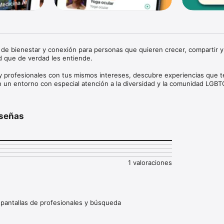
de bienestar y conexión para personas que quieren crecer, compartir y 
 que de verdad les entiende.

 profesionales con tus mismos intereses, descubre experiencias que te
en un entorno con especial atención a la diversidad y la comunidad LGBT
el desarrollo personal libre de prejuicios. Por eso reunimos comunidad,
tuales diarios en una sola app, para que puedas cuidarte, conocerte mejor
eseñas
mpre en compañía.

s afines y ampliar tu red desde un lugar más humano.

s y experiencias alineadas contigo.

ades y eventos dentro de la comunidad.

1 valoraciones
us conexiones.

tos diarios para impulsar tu bienestar.
 pantallas de profesionales y búsqueda