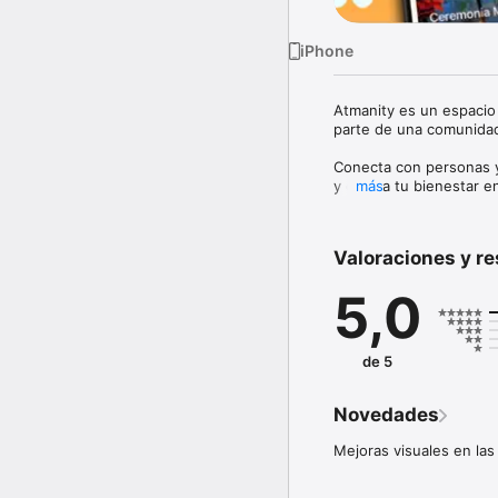
iPhone
Atmanity es un espacio 
parte de una comunidad
Conecta con personas y
y cultiva tu bienestar 
más
En Atmanity creemos en 
experiencias, chat y ri
Valoraciones y r
avanzar a tu ritmo, sie
5,0
Con Atmanity puedes:

- Conectar con persona
- Descubrir profesionale
- Participar en activid
de 5
- Hablar por chat con t
- Explorar rituales y re
Novedades
Mejoras visuales en las