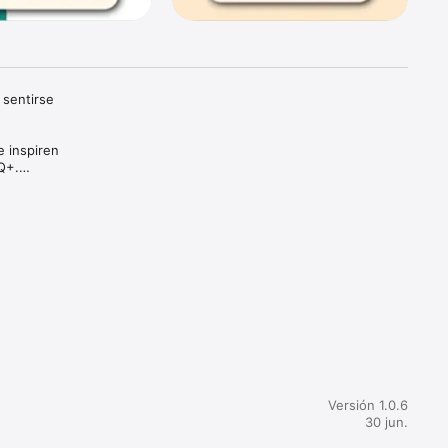
sentirse 
 inspiren 
Q+.

 
 y 
Versión 1.0.6
30 jun.