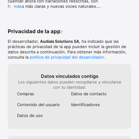
cuentan ahora con narraciones reescritas, con 
funciona bien, 
- Gamificación: Consigue insignias, mantén rachas y sube de 
historias más claras y nuevas voces naturales.

más
consideraras act
nivel mientras exploras

• Pantallas de suscripción y de prueba más claras.

Guillaume, fund
• Mejoras de estabilidad y rendimiento en los viajes, 
OLVÍDATE DE LAS VISITAS GUIADAS DE 50 €

el audio y el asistente de IA.
Un tour a pie cuesta entre 30 y 50 € por persona. Un 
Privacidad de la app
audioguía de museo, entre 5 y 10 €. Audiala te ofrece guías 
ilimitadas en cualquier ciudad por menos de lo que cuesta un 
El desarrollador,
Audiala Solutions SA
, ha indicado que las
café al mes.

prácticas de privacidad de la app pueden incluir la gestión de
datos descrita a continuación. Para obtener más información,
Pruébalo todo gratis durante 24 horas. Tu próximo viaje 
consulta la
política de privacidad del desarrollador
.
merece algo más que Wikipedia.
Datos vinculados contigo
Los siguientes datos pueden recopilarse y vincularse
con tu identidad:
Compras
Datos de contacto
Contenido del usuario
Identificado­res
Datos de uso