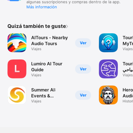
algunas suscripciones y compras dentro de la app.
Más información
Quizá también te guste
AITours - Nearby
Tour
Ver
Audio Tours
MyTr
Viajes
Viajes
Audio
Lumiro AI Tour
Tour
Ver
Guide
ياحي
Viajes
Viajes
Summer AI:
Hero
Ver
Events &
Audi
Guidebook
Viajes
Histo
conti