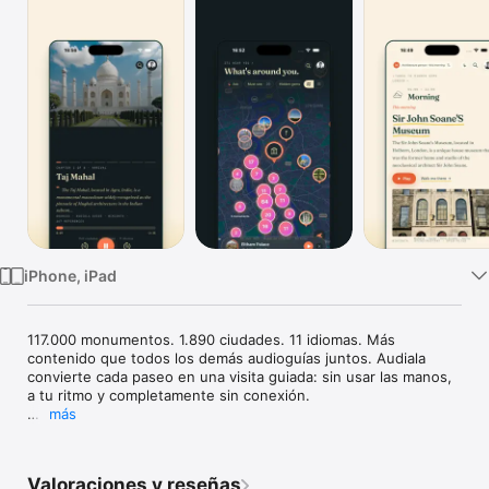
TV
iPhone, iPad
117.000 monumentos. 1.890 ciudades. 11 idiomas. Más 
contenido que todos los demás audioguías juntos. Audiala 
convierte cada paseo en una visita guiada: sin usar las manos, 
a tu ritmo y completamente sin conexión.

más
CÓMO FUNCIONA

Acércate a cualquier monumento y el audio se activa solo. Sin 
Valoraciones y reseñas
botones, sin mapas que seguir: solo escucha y descubre. 