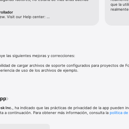
que la uti
e las versiones de escritorio de AutoCAD o AutoCAD LT: inicie sesión co
realmente 
rollador
ount para acceder a AutoCAD Web en dispositivos móviles.

w. Visit our Help center: 
mobile.com/
ctos sin conexión a Internet y sincronice los cambios más adelante.

en la cuenta de Autodesk Account o con sus propias cuentas externas.
eal con los miembros del equipo y reduzca los errores.

pos en la obra por dibujos para dispositivos móviles.

s de trabajo al abrir archivos DWG directamente desde Autodesk Drive,
ft OneDrive, Box, Dropbox o Google Drive.

uye las siguientes mejoras y correcciones:

ibilidad de cargar archivos de soporte configurados para proyectos de 
. 

eriencia de uso de los archivos de ejemplo.

ta dibujos 2D. 

 y sincronice los cambios cuando vuelva a estar conectado a Internet.

de el dibujo DWG. 

y su visibilidad. 

jo y edición de geometría. 

ación y marcas de revisión. 

app
ángulo, el área y el radio. 

 DWG desde el almacenamiento interno, el correo electrónico o la nube
sk Inc.
, ha indicado que las prácticas de privacidad de la app pueden inc
propiedades.

ta a continuación. Para obtener más información, consulta la
política de
ios tienen acceso a una versión de prueba gratuita de AutoCAD Web du