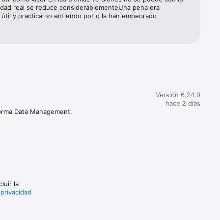
lidad real se reduce considerablementeUna pena era 
n su 
útil y practica no entiendo por q la han empeorado


 
Versión 6.24.0
hace 2 días
Forma Data Management.

.

luir la
 privacidad
rante 30 