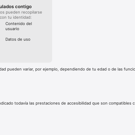
ulados contigo
tos pueden recopilarse
rgarán en su tarjeta de crédito a través de su cuenta de iTunes. 

 con tu identidad:
renuevan automáticamente a menos que se cancelen como mínimo 24 hor
Contenido del
curso. No podrá cancelar una suscripción durante el periodo vigente. Adm
usuario
 configuración de la cuenta después de la compra.

Datos de uso
rvicios gratuitos están sujetos a los Términos de uso de Autodesk, disp
sk.com/company/terms-of-use/es/general-terms.

: https://www.autodesk.com/products/autocad-web

s://www.autodesk.com/company/legal-notices-trademarks/terms-of-serv
cidad pueden variar, por ejemplo, dependiendo de tu edad o de las func
ces/autodesk-autocad-mobile-terms-of-service

indicado todavía las prestaciones de accesibilidad que son compatibles c