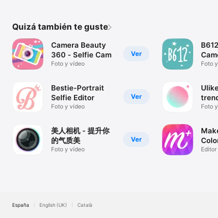
Quizá también te guste
Camera Beauty
B61
Ver
360 - Selfie Cam
Cam
Foto y vídeo
Edit
Foto y
Bestie-Portrait
Ulik
Ver
Selfie Editor
tren
Foto y vídeo
Foto y
美人相机 - 提升你
Make
Ver
的气质美
Colo
Foto y vídeo
Editor
para 
España
English (UK)
Català