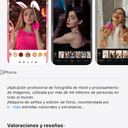
TV
iPhone
¡Aplicación profesional de fotografía de móvil y procesamiento 
de imágenes, utilizada por más de mil millones de personas en 
todo el mundo

¡Máquina de selfies y edición de fotos, recomendada por 
muchas estrellas nacionales y extranjeras

más
¡20 años de acumulación de tecnología de imagen dedicada es 
solo para manejar cada imagen de usted

Retoque especial de retrato personalizado

Valoraciones y reseñas
[Refinamiento de la piel] Adiós a la dermoabrasión facial 