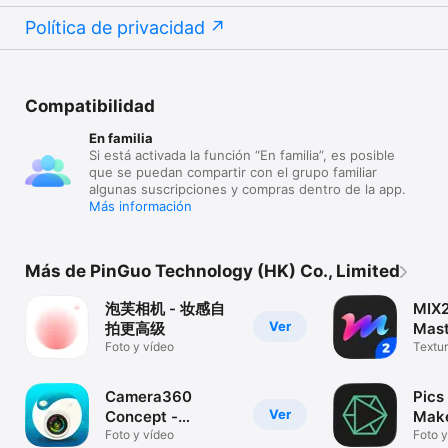
Política de privacidad
Compatibilidad
En familia
Si está activada la función “En familia”, es posible
que se puedan compartir con el grupo familiar
algunas suscripciones y compras dentro de la app.
Más información
Más de PinGuo Technology (HK) Co., Limited
泡芙相机 - 妆感自
MIX2
Ver
拍更高级
Mast
Foto y vídeo
Textur
refini
Camera360
Pics
Ver
Concept -
Mak
HelloCamera
Foto y vídeo
Foto y