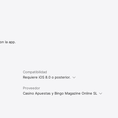
on la app.
Compatibilidad
Requiere iOS 8.0 o posterior.
Proveedor
Casino Apuestas y Bingo Magazine Online SL