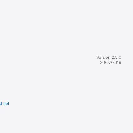
Versión 2.5.0
30/07/2019
ad del