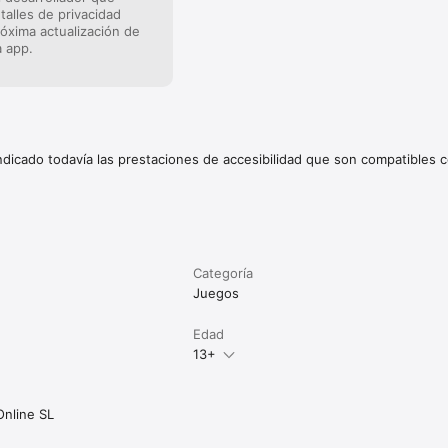
alles de privacidad
óxima actualización de
a app.
indicado todavía las prestaciones de accesibilidad que son compatibles c
Categoría
Juegos
Edad
13+
nline SL