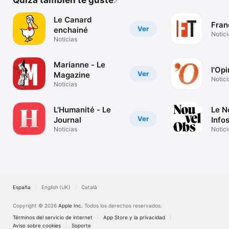
Quizá también te guste
Le Canard
Fran
Ver
enchainé
Notici
Noticias
Marianne - Le
l'Opi
Ver
Magazine
Notici
Noticias
L'Humanité - Le
Le N
Ver
Journal
Info
Noticias
Notici
España
English (UK)
Català
Copyright © 2026
Apple Inc.
Todos los derechos reservados.
Términos del servicio de internet
App Store y la privacidad
Aviso sobre cookies
Soporte