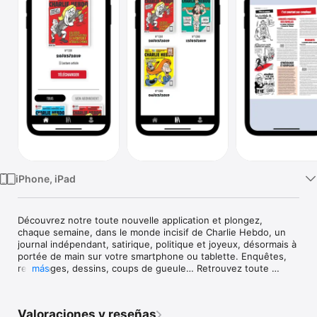
TV
iPhone, iPad
Découvrez notre toute nouvelle application et plongez, 
chaque semaine, dans le monde incisif de Charlie Hebdo, un 
journal indépendant, satirique, politique et joyeux, désormais à 
portée de main sur votre smartphone ou tablette. Enquêtes, 
reportages, dessins, coups de gueule… Retrouvez toute 
más
l’équipe de Charlie dans votre poche dès le mardi soir.

Fonctionnalités clés :

Valoraciones y reseñas