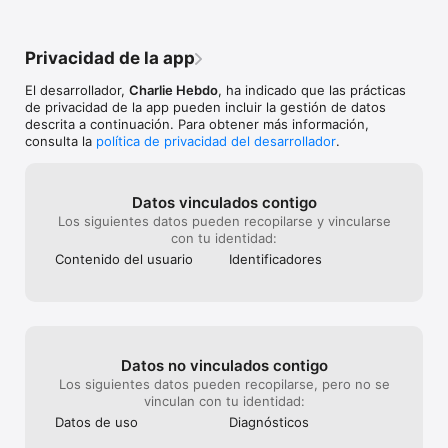
L’appli Charlie, c’est le meilleur moyen de retrouver tout votre 
hebdo préféré dans votre poche. Rejoignez notre 
communauté de lecteurs fidèles et restez connectés à 
Privacidad de la app
l'actualité, à la politique et à la société… Faites comme eux, 
soyez moins cons, lisez Charlie.
El desarrollador,
Charlie Hebdo
, ha indicado que las prácticas
de privacidad de la app pueden incluir la gestión de datos
descrita a continuación. Para obtener más información,
consulta la
política de privacidad del desarrollador
.
Datos vinculados contigo
Los siguientes datos pueden recopilarse y vincularse
con tu identidad:
Contenido del usuario
Identificado­res
Datos no vinculados contigo
Los siguientes datos pueden recopilarse, pero no se
vinculan con tu identidad:
Datos de uso
Diagnósticos