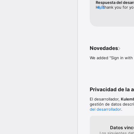
Respuesta del desar
Hi, Thank you for yo
más
▶ PLANIFIQUE NUEVOS VIA
wish you a nice time
siempre a mano sus idea
contact us at supp
▶ MAPAS DETALLADOS: ca
mapamundi detallado es
▶ BÚSQUEDA Y DESCUBRI
restaurantes, arquitectu
Novedades
▶ SINCRONIZACIÓN: Cree
We added "Sign in with
_________________________
Nos encantaría saber q
support@ulmon.com Disf
Privacidad de la 
El desarrollador,
Kulem
gestión de datos descri
del desarrollador
.
Datos vinc
Los siguientes da