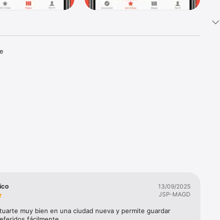
e 
 lo que 
e 
ico
13/09/2025
JSP-MAGD
os. Con 
ituarte muy bien en una ciudad nueva y permite guardar 
eferidos fácilmente.