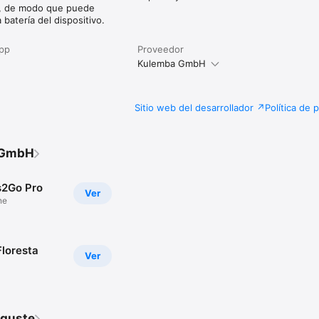
a, de modo que puede
 batería del dispositivo.
app
Proveedor
Kulemba GmbH
Sitio web del desarrollador
Política de 
 GmbH
s2Go Pro
Ver
ne
Floresta
Ver
 guste