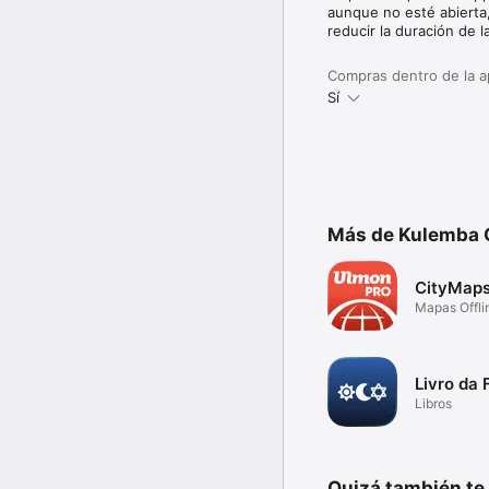
aunque no esté abiert
reducir la duración de la
Compras dentro de la 
Sí
Más de Kulemba
CityMap
Mapas Offli
Livro da 
Libros
Quizá también te