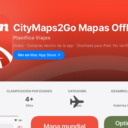
CityMaps2Go Mapas O
Planifica Viajes
Gratis · Compras dentro de la app · Diseñada para iPad. No veri
Ver en
Mac App Store
CLASIFICACIÓN POR EDADES
CATEGORÍA
DESARRO
4+
Años
Viajes
Kulemba