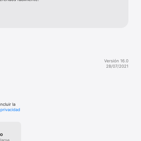
enga 
 un 
as como 
itivos.

Versión 16.0
28/07/2021
os a 
ncluir la
 privacidad
go
larse,