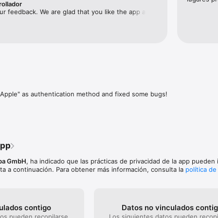
rollador
ur feedback. We are glad that you like the app and 
JES: guarde todos los lugares que le gustaría visitar. Cree listas y t
 using it. Should you have any questions, please 
s de viaje cuando las necesite.

ort@ulmon.com anytime.
lles, rutas gastronómicas, carriles bici… Acceda a sus contenidos en
té donde esté.

MIENTO: Busque un sitio concreto por su nombre o explore categorí
ra, hoteles, tiendas, bares, etc.

 una cuenta de usuario y acceda a ella desde cualquiera de sus dispos
 Apple" as authentication method and fixed some bugs!
_________________________

ué le gusta de CityMaps2Go y cómo podemos ayudarmejorarlo. Escríban
rute de sus viajes … y no olvide enviarnos una postal.
app
ba GmbH
, ha indicado que las prácticas de privacidad de la app pueden i
ta a continuación. Para obtener más información, consulta la
política de
ulados contigo
Datos no vinculados conti
tos pueden recopilarse
Los siguientes datos pueden recopi