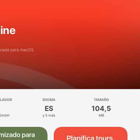
ffline
ficada para macOS.
LLADOR
IDIOMA
TAMAÑO
ES
104,5
 GmbH
y 5 más
MB