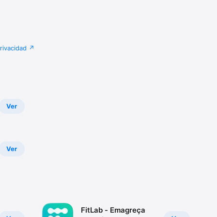
privacidad
Ver
Ver
FitLab - Emagreça