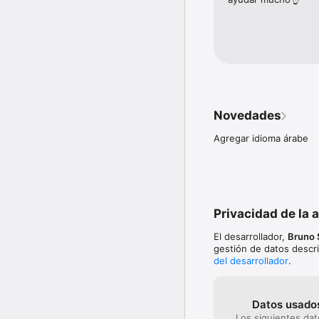
de tu cabello.

* Técnicas capilares: 
* Recordatorios intelige
Cronograma Capilar 360 
personalizados y quiere
Descárgalo ahora y trans
Novedades
Agregar idioma árabe
Privacidad de la 
El desarrollador,
Bruno 
gestión de datos descri
del desarrollador
.
Datos usados
Los siguientes da