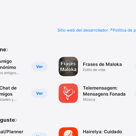
Sitio web del desarrollador
Política de 
one
Amigo
Frases de Maloka
Ver
 Anónimo
Estilo de vida
os amigos
Chat de
Telemensagem:
Ver
migos
Mensagens Fonada
stades y
Música
 guste
nal/Planner
Hairelya: Cuidado