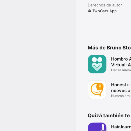
Derechos de autor
© TwoCats App
Más de Bruno St
Hombro 
Virtual:
Hacer nuev
virtuales
Honest+ 
nuevos a
Nuevas ami
preguntas
Quizá también te
HairJour