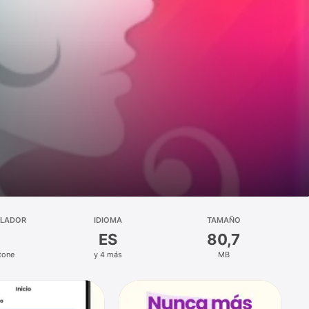
LLADOR
IDIOMA
TAMAÑO
ES
80,7
tone
y 4 más
MB