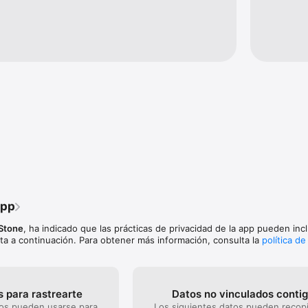
Explora métodos como co-wash, low poo, humectación y más.

ntes: Notificaciones para mantener tu rutina capilar siempre al día.

es tu planificador de rutina capilar, ideal para quienes desean cuidados 
n lucir un cabello sano y hermoso.

forma tu rutina capilar.
app
Stone
, ha indicado que las prácticas de privacidad de la app pueden inclu
ta a continuación. Para obtener más información, consulta la
política de
 para rastrearte
Datos no vinculados conti
tos pueden usarse para
Los siguientes datos pueden recopi