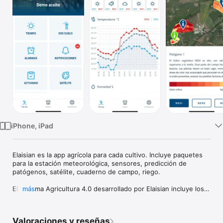
TV
iPhone, iPad
Elaisian es la app agrícola para cada cultivo. Incluye paquetes 
para la estación meteorológica, sensores, predicción de 
patógenos, satélite, cuaderno de campo, riego.

El sistema Agricultura 4.0 desarrollado por Elaisian incluye los 
más
siguientes paquetes:

APP

- datos de la estación meteorológica con datos climáticos en 
Valoraciones y reseñas
tiempo real 
