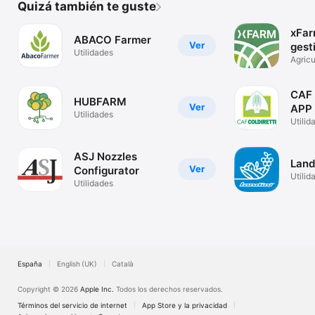
Quizá también te guste
xFar
ABACO Farmer
Ver
gest
Utilidades
Agricu
CAF
HUBFARM
Ver
APP
Utilidades
Utilid
ASJ Nozzles
Land
Ver
Configurator
Utilid
Utilidades
España
English (UK)
Català
Copyright © 2026
Apple Inc.
Todos los derechos reservados.
Términos del servicio de internet
App Store y la privacidad