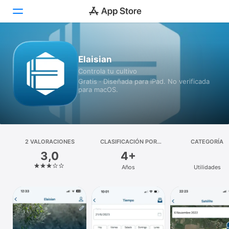
Hoy
Elaisian
Controla tu cultivo
Juegos
Gratis · Diseñada para iPad. No verificada
para macOS.
Apps
Arcade
Buscar
2 VALORACIONES
CLASIFICACIÓN POR
CATEGORÍA
EDADES
3,0
4+
Plataforma
Años
Utilidades
iPhone
iPad
Mac
Watch