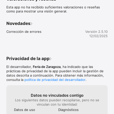
Esta app no ha recibido suficientes valoraciones o reseñas
Con esta aplicación podrás:

como para mostrar una visión general.
  - Comprar entradas, incluidos tickets de parking

  - Obtener acreditaciones y descuentos

  - Agendar citas con expositores

Novedades
  - Recibir notificaciones push con información del certamen

Corrección de errores
Versión 2.5.10
Adicionalmente podrás acceder a la siguiente información del 
12/02/2025
certamen:

  - Información general como horarios, localización, contacto, 
redes sociales, etc.

  - Expositores y sus detalles de contacto

  - Planos del recinto

Privacidad de la app
  - Actividades que se realizan dentro del horario del certamen

  - Premios y concursos

El desarrollador,
Feria de Zaragoza
, ha indicado que las
  - Noticias

prácticas de privacidad de la app pueden incluir la gestión de
datos descrita a continuación. Para obtener más información,
Más información en: https://www.feriazaragoza.es/figan-2021
consulta la
política de privacidad del desarrollador
.
Datos no vinculados contigo
Los siguientes datos pueden recopilarse, pero no se
vinculan con tu identidad:
Datos de uso
Diagnósticos