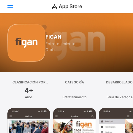
Hoy
FIGAN
Juegos
Entretenimiento
Gratis
Apps
Arcade
Buscar
CLASIFICACIÓN POR
CATEGORÍA
DESARROLLADO
EDADES
4+
Plataforma
Años
Entretenimiento
Feria de Zaragoz
iPhone
iPad
Mac
Watch