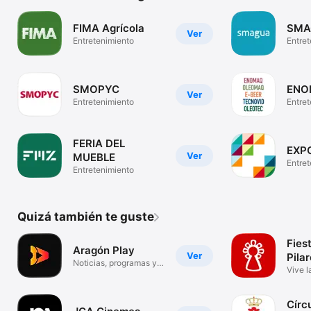
FIMA Agrícola
SMA
Ver
Entretenimiento
Entre
SMOPYC
ENO
Ver
Entretenimiento
Entre
FERIA DEL
EXP
Ver
MUEBLE
Entre
Entretenimiento
Quizá también te guste
Fiest
Aragón Play
Ver
Pila
Noticias, programas y
Vive l
deporte
Pilar
Círcu