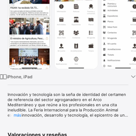
TV
iPhone, iPad
Innovación y tecnología son la seña de identidad del certamen 
de referencia del sector agroganadero en el Arco 
Mediterráneo y que reúne a los profesionales en una cita 
ineludible. La Feria Internacional para la Producción Animal 
exhibe innovación, desarrollo y tecnología, el epicentro de una 
más
cita que, edición tras edición, se ha convertido en la 
referencia para los profesionales y las empresas, que ven en 
FIGAN el mejor escenario para la presentación de sus equipos 
Valoraciones y reseñas
y productos.
