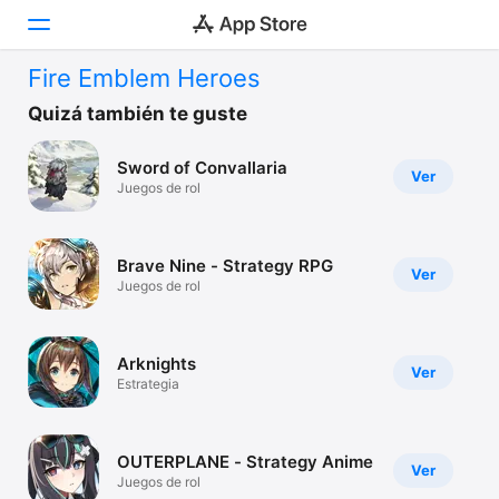
Fire Emblem Heroes
Hoy
Quizá también te guste
Juegos
Sword of Convallaria
Ver
Juegos de rol
Apps
Arcade
Brave Nine - Strategy RPG
Ver
Juegos de rol
Buscar
Plataforma
Arknights
iPhone
Ver
Estrategia
iPad
Mac
OUTERPLANE - Strategy Anime
Ver
Watch
Juegos de rol