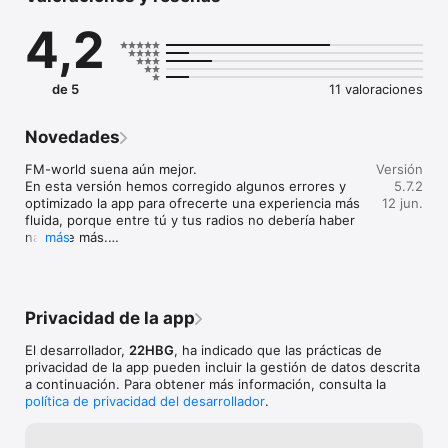
4,2
FM-world tiene nueva imagen, nuevas funciones y te permite 
escuchar todas las estaciones de radio AM y FM con un 
consumo de ancho de banda muy pequeño y con una interfaz 
aún más simple.

de 5
11 valoraciones
La app FM-World te permite escuchar audio digital en tu 
Novedades
iPhone, iPad, Apple Watch y Apple TV, en Smart Speaker o en 
tu coche con el sistema CarPlay, sin publicidad.

FM-world suena aún mejor.

Versión
En esta versión hemos corregido algunos errores y 
5.7.2
Ve los programas de tus locutores favoritos cuando quieras, 
optimizado la app para ofrecerte una experiencia más 
12 jun.
ve la radiovisión y la radio visual con un simple toque en la 
fluida, porque entre tú y tus radios no debería haber 
aplicación, en alta calidad y todo en una sola aplicación. 

nada de más.

más
Mantén la app actualizada: la versión más reciente es 
siempre la más rápida y segura.
FM-world: 

Privacidad de la app
Gratis y sin anuncios

Emisoras de radio italianas y una selección de las mejores 
El desarrollador,
22HBG
, ha indicado que las prácticas de
emisoras internacionales

privacidad de la app pueden incluir la gestión de datos descrita
Búsqueda de frecuencia por región y provincia

a continuación. Para obtener más información, consulta la
Disponible en todos tus dispositivos

política de privacidad del desarrollador
.
Además de las emisoras italianas, también puedes escuchar 
las mejores radios de todo el mundo, gracias a nuestra 