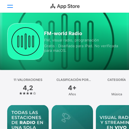
Hoy
FM-world Radio
FM, visual radio, programación
Juegos
Gratis · Diseñada para iPad. No verificada
para macOS.
Apps
Arcade
Buscar
11 VALORACIONES
CLASIFICACIÓN POR
CATEGORÍA
EDADES
4,2
4+
Plataforma
Años
Música
iPhone
iPad
Mac
Watch