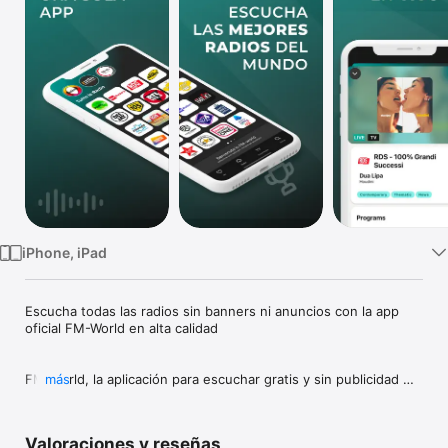
TV
iPhone, iPad
Escucha todas las radios sin banners ni anuncios con la app 
oficial FM-World en alta calidad

FM-World, la aplicación para escuchar gratis y sin publicidad 
más
todas las estaciones de radio con transmisión en vivo, tu 
música favorita, noticias nacionales y locales, cobertura en 
vivo de tu equipo de fútbol favorito y todos los programas de 
Valoraciones y reseñas
radio y locutores que amas.
