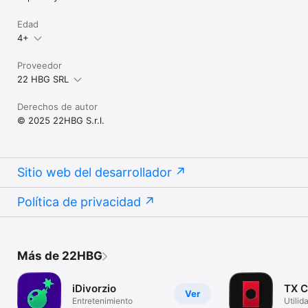
Edad
4+
Proveedor
22 HBG SRL
Derechos de autor
© 2025 22HBG S.r.l.
Sitio web del desarrollador
Política de privacidad
Más de 22HBG
iDivorzio
TX C
Ver
Entretenimiento
Utilid