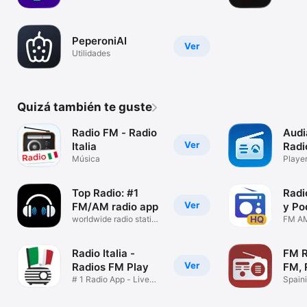
PeperoniAI
Ver
Utilidades
Quizá también te guste
Radio FM - Radio
Audi
Ver
Italia
Radi
Música
Playe
Top Radio: #1
Radi
Ver
FM/AM radio app
y Po
worldwide radio station
FM AM 
tuner
Músic
Radio Italia -
FM R
Ver
Radios FM Play
FM, 
# 1 Radio App - Live
Spain
Italy
Statio