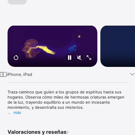
TV
iPhone, iPad
Traza caminos que guíen a los grupos de espíritus hasta sus 
hogares. Observa cómo miles de hermosas criaturas emergen 
de la luz, trayendo equilibrio a un mundo en incesante 
movimiento, y desentraña sus misterios. 

más
Por primera vez en tu bolsillo:

•	Polvo de estrellas danzante

•	Nebulosas frenéticas

Valoraciones y reseñas
•	Flores de neutrinos
