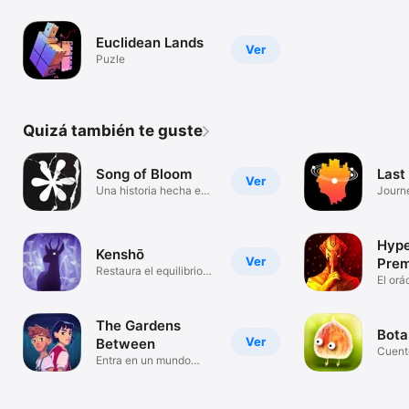
Euclidean Lands
Ver
Puzle
Quizá también te guste
Song of Bloom
Last
Ver
Una historia hecha en
Journ
pedazos
Stars
Hype
Kenshō
Ver
Pre
Restaura el equilibrio
El orá
natural
camin
The Gardens
Bota
Ver
Between
Cuent
Entra en un mundo
arbór
surrealista