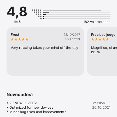
4,8
En una arrebatadora historia sobre la atracción, la interacción y 
la transformación.

También aparecen: 

de 5
182 valoraciones
•	Cazadores de partículas

•	Bancos de cebo brillante

•	Ramos de petardos

Frost
Precioso juego
28/10/2017
•	Muros vivientes

Aly Farmer
•	Fuentes de luz

•	Pastores de la supergravedad... ¡y muchos más!

Very relaxing takes your mind off the day
Magnifico, el a
brutal
*** Atención, por favor: En FROST podrás interactuar con 
multitudes y grupos compuestos por miles de agentes 
individuales. Para que esto sea posible, el juego emplea la 
tecnología gráfica de iOS, por lo que solo está disponible en la 
App Store.
Novedades
• 20 NEW LEVELS! 

Versión 1.5
• Optimized for new devices

20/10/2021
* Minor bug fixes and improvements