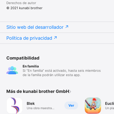
Derechos de autor
© 2021 kunabi brother
Sitio web del desarrollador
Política de privacidad
Compatibilidad
En familia
Si “En familia” está activado, hasta seis miembros
de la familia podrán utilizar esta app.
Más de kunabi brother GmbH
Blek
Eucl
Ver
Una obra maestra
Un pla
minimalista
cereb