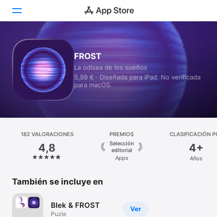
Hoy
FROST
La odisea de los sueños
Juegos
5,99 € · Diseñada para iPad. No verificada
para macOS.
Apps
Arcade
Buscar
182 VALORACIONES
PREMIOS
CLASIFICACIÓN P
EDADES
Selección
4,8
4+
Plataforma
editorial
Apps
Años
iPhone
iPad
También se incluye en
Mac
Blek & FROST
Watch
Ver
Puzle