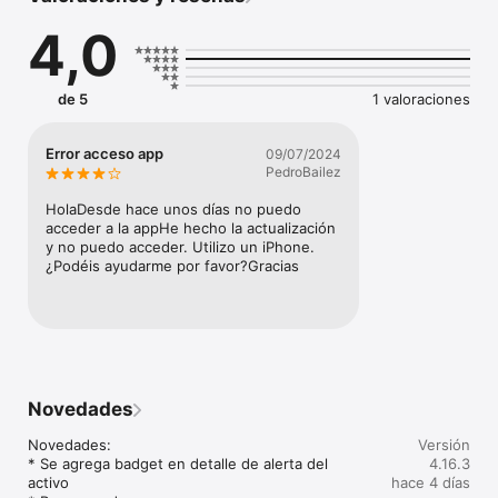
Crear y Recibir alertas

4,0
Ver los recorridos del vehículo

 entre otras cosas más
de 5
1 valoraciones
Error acceso app
09/07/2024
PedroBailez
HolaDesde hace unos días no puedo 
acceder a la appHe hecho la actualización 
y no puedo acceder. Utilizo un iPhone.
¿Podéis ayudarme por favor?Gracias
Novedades
Novedades:

Versión
* Se agrega badget en detalle de alerta del 
4.16.3
activo

hace 4 días