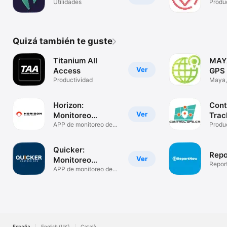
Utilidades
Produ
Quizá también te guste
Titanium All
MAY
Ver
Access
GPS
Productividad
Maya,
Horizon:
Cont
Ver
Monitoreo
Trac
Vehícular
APP de monitoreo de
Produ
vehículos
Quicker:
Repo
Ver
Monitoreo
Repor
Vehícular
APP de monitoreo de
vehículos
España
English (UK)
Català