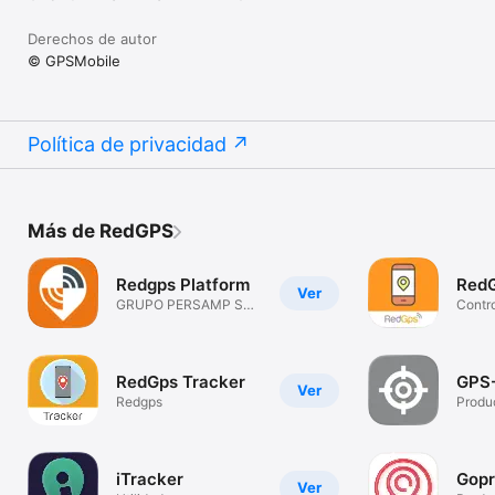
Derechos de autor
© GPSMobile
Política de privacidad
Más de RedGPS
Redgps Platform
RedG
Ver
GRUPO PERSAMP S
Contro
DE RL DE CV
unida
RedGps Tracker
GPS-
Ver
Redgps
Produ
iTracker
Gopr
Ver