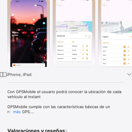
TV
iPhone, iPad
Con GPSMobile el usuario podrá conocer la ubicación de cada 
vehículo al instant

GPSMobile cumple con las características básicas de un 
módulo GPS.

más
Acceso en línea a la información de la posición actual o última 
posición del vehículo.

Valoraciones y reseñas
Creación de Geocercas
