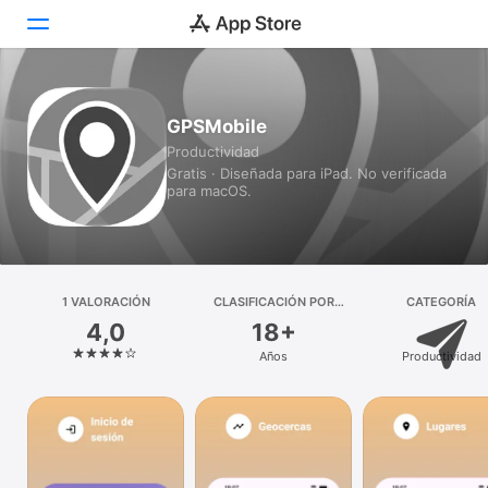
Hoy
GPSMobile
Productividad
Juegos
Gratis · Diseñada para iPad. No verificada
para macOS.
Apps
Arcade
Buscar
1 VALORACIÓN
CLASIFICACIÓN POR
CATEGORÍA
EDADES
4,0
18+
Plataforma
Años
Productividad
iPhone
iPad
Mac
Watch