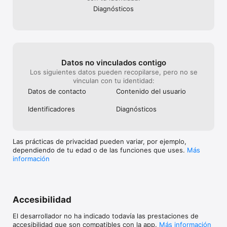
encuentras algún error o te percatas de algo que crees que 
Diagnósticos
deberíamos cambiar, por favor, contacta con nosotros 
(https://www.civitatis.com/es/contactar/).
Datos no vinculados contigo
Los siguientes datos pueden recopilarse, pero no se
vinculan con tu identidad:
Datos de contacto
Contenido del usuario
Identificado­res
Diagnósticos
Las prácticas de privacidad pueden variar, por ejemplo,
dependiendo de tu edad o de las funciones que uses.
Más
información
Accesibilidad
El desarrollador no ha indicado todavía las prestaciones de
accesibilidad que son compatibles con la app.
Más información