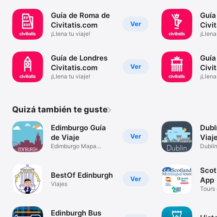
Guía de Roma de
Guía
Ver
Civitatis.com
Civi
¡Llena tu viaje!
¡Llena
Guía de Londres
Guía
Ver
Civitatis.com
Civi
¡Llena tu viaje!
¡Llena
Quizá también te guste
Edimburgo Guía
Dubl
Ver
de Viaje
Viaje
Edimburgo Mapa
Dublí
Offline & Metro
y Met
Scot
BestOf Edinburgh
Ver
App
Viajes
Tours
Edinburgh Bus