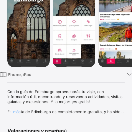
TV
iPhone, iPad
Con la guía de Edimburgo aprovecharás tu viaje, con 
información útil, encontrando y reservando actividades, visitas 
guiadas y excursiones. Y lo mejor: ¡es gratis!

Esta guía de Edimburgo es completamente gratuita, y ha sido 
más
creada por el equipo de Civitatis, la empresa líder en la venta 
de visitas guiadas, excursiones y free tours en español por 
todo el mundo. Así que puedes imaginar lo que vas a 
Valoraciones y reseñas
encontrar en ella: toda la información turística necesaria para 