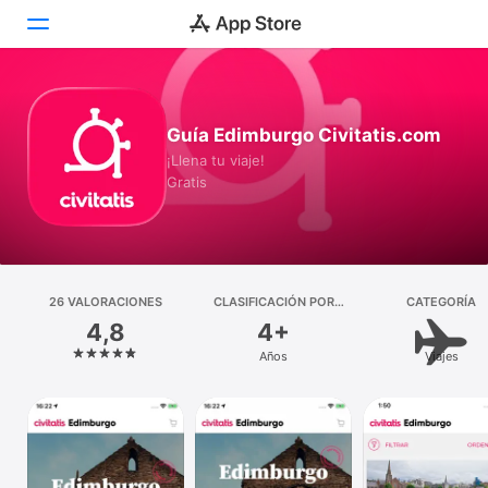
Hoy
Guía Edimburgo Civitatis.com
Juegos
¡Llena tu viaje!
Gratis
Apps
Arcade
Buscar
26 VALORACIONES
CLASIFICACIÓN POR
CATEGORÍA
EDADES
4,8
4+
Plataforma
Años
Viajes
iPhone
iPad
Mac
Watch