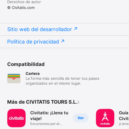
Derechos de autor
© Civitatis.com
Sitio web del desarrollador
Política de privacidad
Compatibilidad
Cartera
La forma más sencilla de tener tus pases
organizados en el mismo lugar.
Más de CIVITATIS TOURS S.L.
Civitatis: ¡Llena tu
Guía
Ver
viaje!
Civi
Excursiones por el
¡Llena
mundo