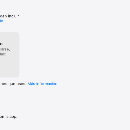
nock 
den incluir
de
 valor 
mano 
es

go
ra 
larse,
dad:
iones que uses.
Más información
on la app.