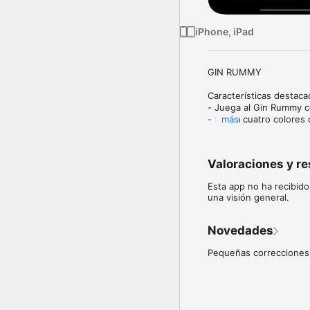
iPhone, iPad
GIN RUMMY

Características destacad
- Juega al Gin Rummy co
- Baraja cuatro colores q
más
- Incluye explicación de
- Configurable: Tamaño c
color tapete y marcadore
Valoraciones y r
- Records: Manos, partid
- Logros: Multitud de r
Esta app no ha recibido
- Permite grabar y cargar
una visión general.
- Permite jugar en horizo
- Animaciones

Novedades
Juego:

- En el Gin Rummy gana
Pequeñas correcciones
- El juego se desarroll
los jugadores cogen por
escaleras del mismo pal
- La ronda finaliza cua
igual o menor que 10
