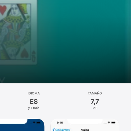
IDIOMA
TAMAÑO
ES
7,7
y 1 más
MB