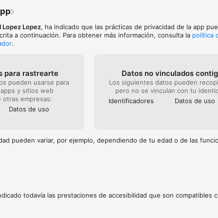
da los jugadores muestran por orden su combinaciones y el que no hizo k
app
 poner sus cartas no combinadas en las combinaciones del otro

 Lopez Lopez
, ha indicado que las prácticas de privacidad de la app pue
n Rummy:

crita a continuación. Para obtener más información, consulta la
política 
 el jugador cuyas cartas sin combinar tenga menos valor. En caso de igual
ador
.
10 puntos extra, el jugador que no hizo "knock". El jugador que gana la 
 la diferencia de valor entre las cartas sin combinar de ambos jugador
con sus diez cartas combinadas se le sumen 20 puntos extra

 para rastrearte
Datos no vinculados conti
e personalización el jugador puede modificar ciertas reglas del juego pa
tos pueden usarse para
Los siguientes datos pueden recopi
a la variante que acostumbre jugar:

 apps y sitios web
pero no se vinculan con tu identi
la mano

 otras empresas:
Identificado­res
Datos de uso
mpieza en lugar de descubrir una carta

Datos de uso
 Gin: 20, 25

 sin cerrar: 10, 20, 25
cidad pueden variar, por ejemplo, dependiendo de tu edad o de las func
indicado todavía las prestaciones de accesibilidad que son compatibles c