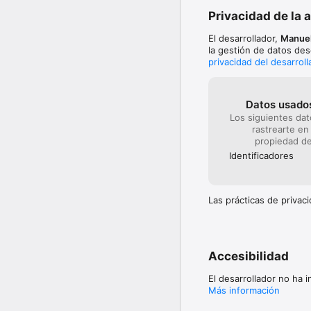
- Al finalizar cada ron
Privacidad de la 
tiene la oportunidad de
El desarrollador,
Manuel
Recuento de puntos Gi
la gestión de datos des
- Al final de mano gana
privacidad del desarroll
gana la mano, y recibe 
suma tantos puntos como
- Si un jugador cierra 
Datos usados
Mediante las opciones d
Los siguientes da
adaptarlas a su gusto o 
rastrearte en
- Jugador que empieza 
propiedad de
- Dar 11 cartas al que e
Identificado­res
- Puntos extra por hacer
- Puntos extra por ganar
Las prácticas de priva
Accesibilidad
El desarrollador no ha 
Más información