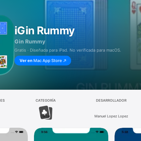
iGin Rummy
Gin Rummy
Gratis · Diseñada para iPad. No verificada para macOS.
Ver en
Mac App Store
DES
CATEGORÍA
DESARROLLADOR
Cartas
Manuel Lopez Lopez