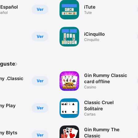
o Español
iTute
Ver
pañol
Tute
iCinquillo
Ver
Cinquillo
 guste
Gin Rummy Classic
y .Classic
Ver
card offline
Casino
Classic Cruel
y Play
Ver
Solitaire
Cartas
Gin Rummy The
y Blyts
Ver
Classic