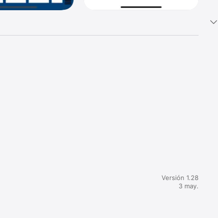
ores, 
Versión 1.28
 la ronda 
3 may.
or o 
 debe ser 