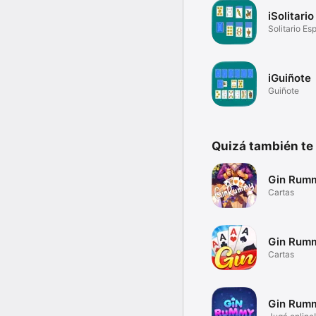
iSolitari
Solitario Es
iGuiñote
Guiñote
Quizá también te
Gin Rumm
Cartas
Gin Rumm
Cartas
Gin Rumm