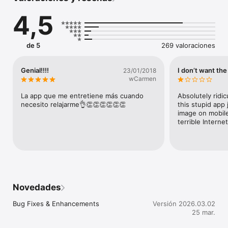
you smile and restore your faith in humanity.

4,5
• Explore your passions. Movies, comics, puns, cosplay, art, 
fail GIFs, board games, First World problems, Pokemon. 
Whatever you’re into, you’ll find more of it on Imgur.

• Did you know a cat has 32 muscles in each ear? You will now.
de 5
269 valoraciones
Genial!!!!
I don’t want the
23/01/2018
wCarmen
La app que me entretiene más cuando 
Absolutely ridicu
necesito relajarme👌👏👏👏👏👏👏
this stupid app j
image on mobile
terrible Internet
Novedades
Bug Fixes & Enhancements
Versión 2026.03.02
25 mar.