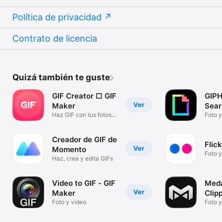
Política de privacidad
Contrato de licencia
Quizá también te guste
GIF Creator □ GIF
GIPH
Ver
Maker
Sear
Haz GIF con tus fotos
Foto y
animadas
Creador de GIF de
Flick
Ver
Momento
Foto y
Haz, crea y edita GIFs
Video to GIF - GIF
Meda
Ver
Maker
Clip
Foto y vídeo
Foto y