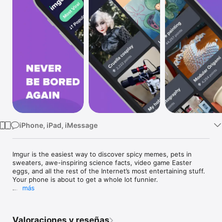
TV
iPhone, iPad, iMessage
Imgur is the easiest way to discover spicy memes, pets in 
sweaters, awe-inspiring science facts, video game Easter 
eggs, and all the rest of the Internet’s most entertaining stuff. 
Your phone is about to get a whole lot funnier.

más
• We're proud to have a community where anyone can post a 
picture of a corgi butt and be Internet-famous the very same 
day. Cast your vote to decide what goes viral.

Valoraciones y reseñas
• Every minute there’s a fresh batch of posts that will make 