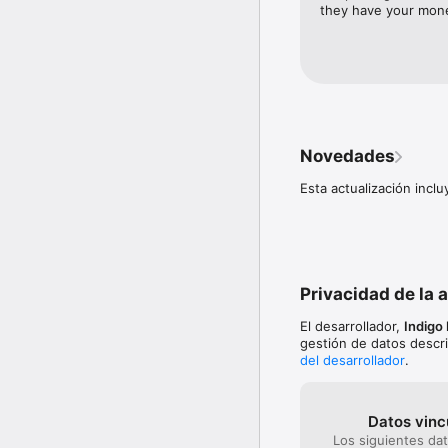
ingrese/salga sin ticket
they have your mone
el pago se realiza aut
- RESERVA: por unas hora
Pague por adelantado s
la tarifa pública. No ne
Novedades
serenamente de sus sali
Esta actualización incl
Con INDIGO Neo, lo mejo
Privacidad de la 
El desarrollador,
Indigo
gestión de datos descri
del desarrollador
.
Datos vinc
Los siguientes da