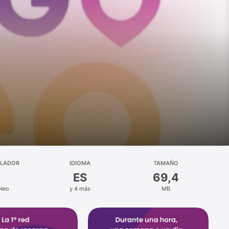
LLADOR
IDIOMA
TAMAÑO
ES
69,4
 Neo
y 4 más
MB