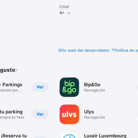
Edad
4+
Sitio web del desarrollador
Política de 
 guste
- Parkings
Bip&Go
Ver
bónate por
Navegación
tu parking
Ulys
Ver
iempre es Yess
Navegación
 ¡Reserva tu
Luxair Luxembourg