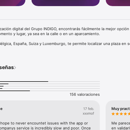
cación digital del Grupo INDIGO, encontrarás fácilmente la mejor opción 
mento y lugar, ya sea en la calle o en un aparcamiento.  

Bélgica, España, Suiza y Luxemburgo, te permite localizar una plaza en s
 servicios y ventajas de los aparcamientos INDIGO: 

eseñas
amiento sin límites 

156 valoraciones
gulares, ¡suscríbase al mes o al año en el aparcamiento de su elección
les o profesionales!  

ce
Muy pract
17 feb.
xxxmof
 aparcamiento A la Carta 

 hope to never encountet issues with the app or 
Me parece 
s nuestros aparcamientos INDIGO: active el servicio desde su cuenta e 
ompanys service is incredibly slow and poor. Once 
en validar