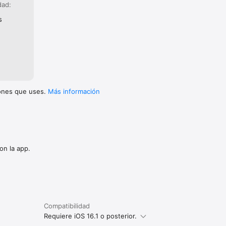
dad:
s
iones que uses.
Más información
on la app.
Compatibilidad
Requiere iOS 16.1 o posterior.