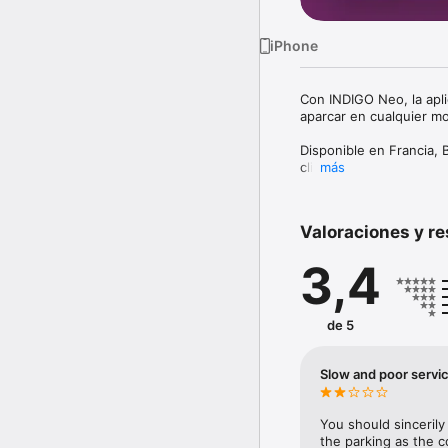
iPhone
Con INDIGO Neo, la apli
aparcar en cualquier mo
Disponible en Francia, 
clics. 

más
Además, reúne todos los
Valoraciones y r
3,4
- ABONO PARKING: aparc
de 5
Para sus necesidades re
sus necesidades persona
Slow and poor servi
- PARKING A LA HORA: el
You should sincerily
Sea reconocido en todo
the parking as the c