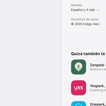
Idiomas
Español y 4 más
Derechos de autor
© 2026 Indigo Neo
Quizá también te
Zenpark 
Reserva o a
horas
Yespark, 
El parking s
Onepark,