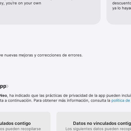
 de los aparcamientos INDIGO.  ¡La facturación se efectúa al tiempo trans
y, you’re on your own
descuento 
omáticamente desde su cuenta INDIGO Neo!  

ya lo haya
s o unos días...  

u aparcamiento y disfrute de un descuento de hasta el 30% en compara
cesita billete la barrera se abre automáticamente a su llegada. ¡Disfrute 
das, conciertos, fines de semana y vacaciones!  

uye nuevas mejoras y correcciones de errores.
r del aparcamiento está a su alcance. 

app
 Neo
, ha indicado que las prácticas de privacidad de la app pueden inclui
ta a continuación. Para obtener más información, consulta la
política de
ulados contigo
Datos no vinculados conti
tos pueden recopilarse
Los siguientes datos pueden recopi