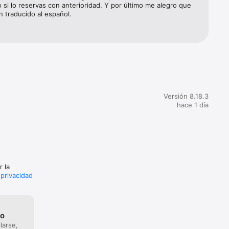
currido y 
si lo reservas con anterioridad. Y por último me alegro que 
n traducido al español.
ción con 
Versión 8.18.3
hace 1 día
r la
 privacidad
go
larse,