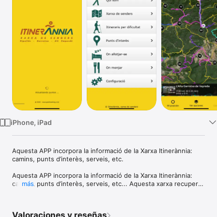
TV
iPhone, iPad
Aquesta APP incorpora la informació de la Xarxa Itinerànnia: 
camins, punts d’interès, serveis, etc.

Aquesta APP incorpora la informació de la Xarxa Itinerànnia: 
camins, punts d’interès, serveis, etc... Aquesta xarxa recupera 
más
les antigues vies de comunicació entre els pobles per poder 
arribar a qualsevol racó, a qualsevol petit indret. La xarxa està 
formada pels actius naturals i culturals de tres àrees, que són 
Valoraciones y reseñas
els principals atractius dels visitants al nostre país, i permet 