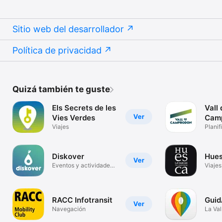
Sitio web del desarrollador
Política de privacidad
Quizá también te guste
Els Secrets de les
Vall 
Ver
Vies Verdes
Cam
Viajes
Planif
Diskover
Hues
Ver
Eventos y actividades
Viajes
cerca
RACC Infotransit
Guid
Ver
Navegación
La Val
mano