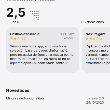
caminar dels Pirineus fins al mar i del mar fins als Pirineus.

2,5
Si amb cotxe es pot arribar a qualsevol racó, ara, a peu, també 
és possible. Com si es tractés d’una xarxa de carreteres, us 
podeu endinsar pels racons més emblemàtics de les nostres 
terres, descobrir paratges de gran bellesa disposant d’una 
de 5
11 valoraciones
àmplia oferta d’activitats, restaurants i allotjaments propers als 
camins, on podreu descansar, gaudir de la gastronomia i 
practicar l’activitat que més us agradi.
Llàstima d’aplicació
No xuta gaire...
06/11/2021
Lorbeck6
Sembla una bona app, amb una bona 
L’aplicació està
selecció i base de dades d’informació, 
incorpora molen 
pero no acaba de funcionar massa be, no 
varierat, també 
mostra informació de les rutes (o no te 
cultural i restau
aquesta opció) ni comentaris sobre les 
más
proximitat.La pe
más
rutes. Una pena…. 😞 i una llastima.
para l’aplicació
navegar entre le
d’interés amb p
obrir-lo...En fi,
excursions pots 
altre cantó i obr
Novedades
aplicació...
Millores de funcionalitats
Versión 2.3
29/10/2020